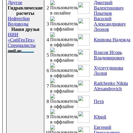
Другое
Дмитрий
Гидравлические
2
Валентинович
расчеты
Прытков
Нефтесбор
Василий
Водоводы
3
Александрович
Наши друзья
Леонов
НИИ
4
Кривова Надежда
«СибГеоТех»
Специалисты
Власов Игорь
5
Владимирович
Хуснутдинова
6
Лилия
Radchenko Nikita
7
Alexandrovich
8
Петр
9
Юрий
Евгений
10
Геннадьевич