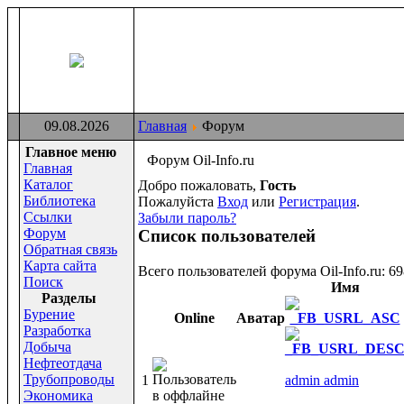
09.08.2026
Главная
Форум
Главное меню
Форум Oil-Info.ru
Главная
Каталог
Добро пожаловать,
Гость
Библиотека
Пожалуйста
Вход
или
Регистрация
.
Ссылки
Забыли пароль?
Форум
Список пользователей
Обратная связь
Карта сайта
Всего пользователей форума Oil-Info.ru: 69
Поиск
Имя
Раздeлы
Бурение
Online
Аватар
Разработка
Добыча
Нефтеотдача
Трубопроводы
1
admin admin
Экономика