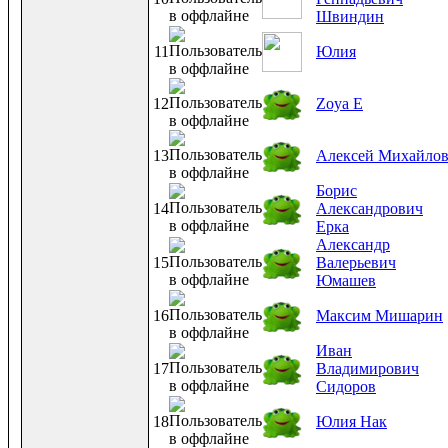
Швиндин
11
Юлия
12
Zoya E
13
Алексей Михайло
Борис
14
Александрович
Ерка
Александр
15
Валерьевич
Юмашев
16
Максим Мишарин
Иван
17
Владимирович
Сидоров
18
Юлия Нак