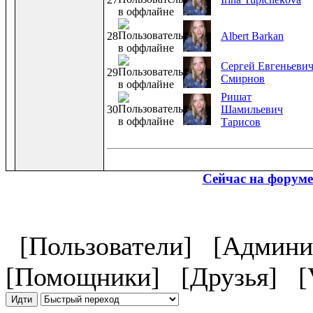
28
Albert Barkan
Сергей Евгеньеви
29
Смирнов
Ришат
30
Шамильевич
Тарисов
Сейчас на форум
[Пользователи]
[Админи
[Помощники]
[Друзья]
[