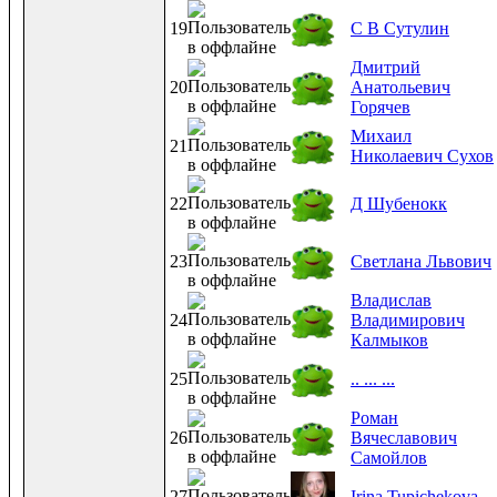
19
С В Сутулин
Дмитрий
20
Анатольевич
Горячев
Михаил
21
Николаевич Сухов
22
Д Шубенокк
23
Светлана Львович
Владислав
24
Владимирович
Калмыков
25
.. ... ...
Роман
26
Вячеславович
Самойлов
27
Irina Tupichekova