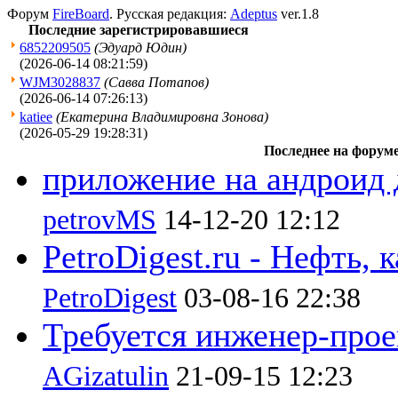
Форум
FireBoard
. Русская редакция:
Adeptus
ver.1.8
Последние зарегистрировавшиеся
6852209505
(Эдуард Юдин)
(2026-06-14 08:21:59)
WJM3028837
(Савва Потапов)
(2026-06-14 07:26:13)
katiee
(Екатерина Владимировна Зонова)
(2026-05-29 19:28:31)
Последнее на форум
приложение на андроид д
petrovMS
14-12-20 12:12
PetroDigest.ru - Нефть, к
PetroDigest
03-08-16 22:38
Требуется инженер-прое
AGizatulin
21-09-15 12:23