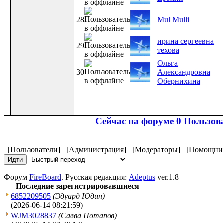
28
Mul Mulli
ирина сергеевна
29
техова
Ольга
30
Александровна
Обернихина
Сейчас на форуме
0
Пользова
[Пользователи]
[Администрация]
[Модераторы]
[Помощни
Форум
FireBoard
. Русская редакция:
Adeptus
ver.1.8
Последние зарегистрировавшиеся
6852209505
(Эдуард Юдин)
(2026-06-14 08:21:59)
WJM3028837
(Савва Потапов)