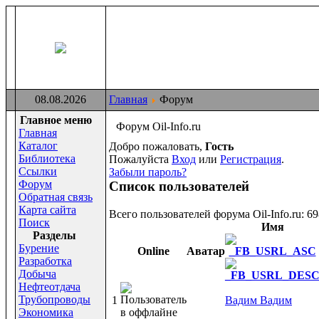
08.08.2026
Главная
Форум
Главное меню
Форум Oil-Info.ru
Главная
Каталог
Добро пожаловать,
Гость
Библиотека
Пожалуйста
Вход
или
Регистрация
.
Ссылки
Забыли пароль?
Форум
Список пользователей
Обратная связь
Карта сайта
Всего пользователей форума Oil-Info.ru: 69
Поиск
Имя
Раздeлы
Бурение
Online
Аватар
Разработка
Добыча
Нефтеотдача
Трубопроводы
1
Вадим Вадим
Экономика