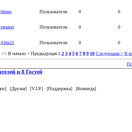
slimm
Пользователи
0
0
эмзари
Пользователи
0
0
Alita22
Пользователи
0
0
<< В начало
< Предыдущая
1
2
3
4
5
6
7
8
9
10
Следующая >
В к
По
телей и
8
Гостей
ки]
[Друзья]
[V.I.P.]
[Поддержка]
[Команда]