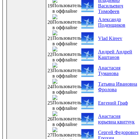
Владимир
19
Васильевич
Тимофеев
Александр
20
Поденщиков
21
Vlad Kireev
Андрей Андрей
22
Каштанов
Анастасия
23
Туманова
Татьяна Ивановна
24
Фролова
25
Евгений Граф
Анастасия
26
юрьевна квитчук
Сергей Федорович
27
Ерохин