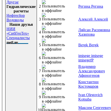
Другое
2
Регина Регина
Гидравлические
расчеты
Нефтесбор
3
Алексей Алексей
Водоводы
Наши друзья
НИИ
Ляйсан Расимовна
4
«СибГеоТех»
Хазипова
Специалисты
5
Bergk Bergk
imisege imisege
6
imisegefP
Владимир
7
Александрович
Афиногенов
Константин
8
Костомаров
Ivan Olegovich
9
Kotsuba
Максим Сергеевич
10