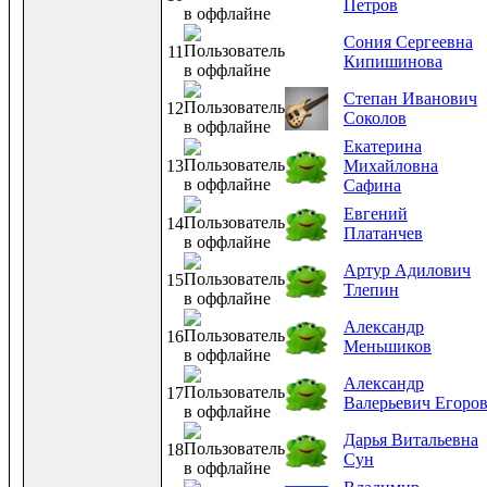
Петров
Сония Сергеевна
11
Кипишинова
Степан Иванович
12
Соколов
Екатерина
13
Михайловна
Сафина
Евгений
14
Платанчев
Артур Адилович
15
Тлепин
Александр
16
Меньшиков
Александр
17
Валерьевич Егоро
Дарья Витальевна
18
Сун