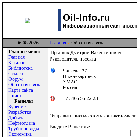
Oil-Info.ru
Информационный сайт инжене
06.08.2026
Главная
Обратная связь
Главное меню
Прытков Дмитрий Валентинович
Главная
Руководитель проекта
Каталог
Библиотека
Чапаева, 27
Ссылки
Нижневартовск
Форум
ХМАО
Обратная связь
Россия
Карта сайта
Поиск
+7 3466 56-22-23
Раздeлы
Бурение
Разработка
Отправить письмо этому контактному ли
Добыча
Нефтеотдача
Введите Ваше имя:
Трубопроводы
Экономика