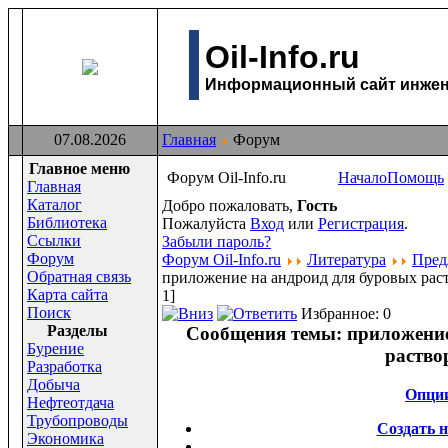
Oil-Info.ru
Информационный сайт инжене
07.08.2026
Главная
Форум
Главное меню
Форум Oil-Info.ru
Начало
Помощь
Главная
Каталог
Добро пожаловать,
Гость
Библиотека
Пожалуйста
Вход
или
Регистрация
.
Ссылки
Забыли пароль?
Форум
Форум Oil-Info.ru
Литература
Пред
Обратная связь
приложение на андроид для буровых рас
Карта сайта
1]
Поиск
Избранное: 0
Раздeлы
Сообщения темы:
приложение
Бурение
раство
Разработка
Добыча
Опци
Нефтеотдача
Трубопроводы
Создать 
Экономика