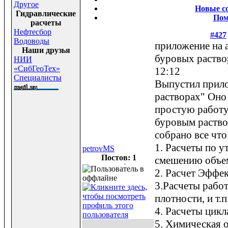
Другое
Новые с
Гидравлические
По
расчеты
Нефтесбор
#427
Водоводы
приложение на 
Наши друзья
буровых раств
НИИ
«СибГеоТех»
12:12
Специалисты
Выпустил прило
растворах" Оно 
простую работу
буровым раство
собрано все чт
1. Расчеты по 
petrovMS
Постов: 1
смешению объе
2. Расчет Эффе
3.Расчеты рабо
плотности, и т.п
4. Расчеты цикл
5. Химическая 