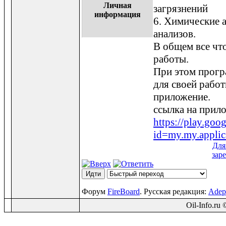
Личная
загрязнений
информация
6. Химические 
анализов.
В общем все чт
работы.
При этом прогр
для своей работ
приложение.
ссылка на прил
https://play.goog
id=my.my.applic
Для
зар
Форум
FireBoard
. Русская редакция:
Adep
Oil-Info.ru