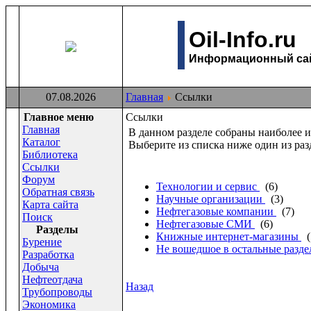
Oil-Info.ru
Информационный сайт
07.08.2026
Главная
Ссылки
Главное меню
Ссылки
Главная
В данном разделе собраны наиболее и
Каталог
Выберите из списка ниже один из раз
Библиотека
Ссылки
Форум
Технологии и сервис
(6)
Обратная связь
Научные организации
(3)
Карта сайта
Нефтегазовые компании
(7)
Поиск
Нефтегазовые СМИ
(6)
Раздeлы
Книжные интернет-магазины
(
Бурение
Не вошедшое в остальные разд
Разработка
Добыча
Нефтеотдача
Назад
Трубопроводы
Экономика