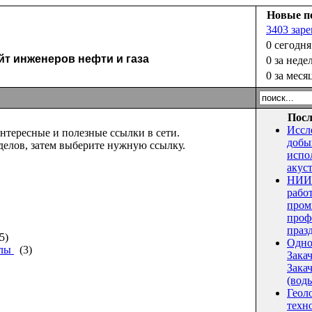
Новые п
3403 зар
0 сегодня
 инженеров нефти и газа
0 за неде
0 за меся
Посл
Иссл
нтересные и полезные ссылки в сети.
добы
делов, затем выберите нужную ссылку.
испо
акус
НИИ 
рабо
пром
проф
праз
5)
Одно
елы
(3)
Зака
Закач
(воды
Геол
техн