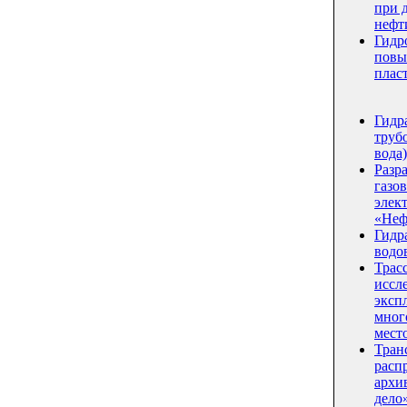
при 
нефт
Гидр
повы
плас
Гидр
трубо
вода)
Разр
газо
элек
«Неф
Гидр
водо
Трас
иссл
эксп
мног
мест
Тран
расп
архи
дело