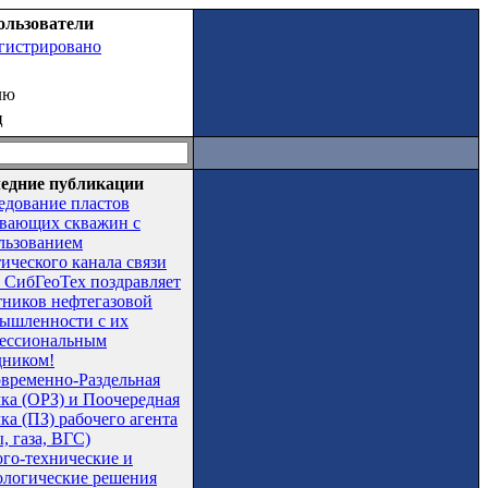
ользователи
егистрировано
лю
ц
едние публикации
едование пластов
вающих скважин с
льзованием
тического канала связи
СибГеоТех поздравляет
тников нефтегазовой
ышленности с их
ессиональным
дником!
временно-Раздельная
чка (ОРЗ) и Поочередная
ка (ПЗ) рабочего агента
, газа, ВГС)
ого-технические и
ологические решения