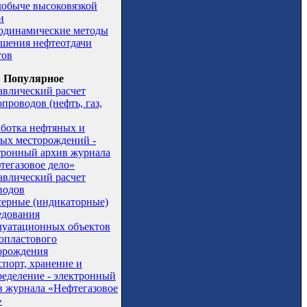
добыче высоковязкой
и
одинамические методы
шения нефтеотдачи
тов
Популярное
авлический расчет
проводов (нефть, газ,
аботка нефтяных и
вых месторождений -
тронный архив журнала
тегазовое дело»
авлический расчет
водов
серные (индикаторные)
едования
луатационных объектов
опластового
орождения
спорт, хранение и
ределение - электронный
в журнала «Нефтегазовое
»