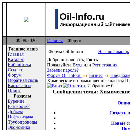
Oil-Info.ru
Информационный сайт инжене
09.08.2026
Главная
Форум
Главное меню
Форум Oil-Info.ru
Начало
Помощь
Главная
Каталог
Добро пожаловать,
Гость
Библиотека
Пожалуйста
Вход
или
Регистрация
.
Ссылки
Забыли пароль?
Форум
Форум Oil-Info.ru
Бизнес
Предлож
Обратная связь
Химические и промышленные насосы
Пр
Карта сайта
Избранное: 0
Поиск
Сообщения темы:
Химические
Раздeлы
Бурение
Опци
Разработка
Добыча
Создать 
Нефтеотдача
Трубопроводы
Новые с
Экономика
По