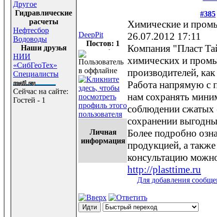
Другое
Гидравлические
#385
расчеты
Химические и пром
Нефтесбор
DeepPit
26.07.2012 17:11
Водоводы
Постов: 1
Компания "Пласт Та
Наши друзья
НИИ
химических и пром
«СибГеоТех»
производителей, как
Специалисты
Работа напрямую с 
Сейчас на сайте:
нам сохранять мини
Гостей - 1
соблюдении сжатых 
сохранении выгодны
Более подробно озн
Личная
информация
продукцией, а также
консультацию можно
http://plasttime.ru
Для добавления сообще