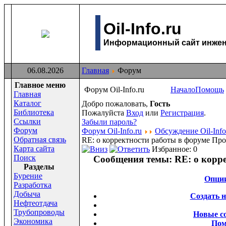
Oil-Info.ru
Информационный сайт инжене
06.08.2026
Главная
Форум
Главное меню
Форум Oil-Info.ru
Начало
Помощь
Главная
Каталог
Добро пожаловать,
Гость
Библиотека
Пожалуйста
Вход
или
Регистрация
.
Ссылки
Забыли пароль?
Форум
Форум Oil-Info.ru
Обсуждение Oil-Info
Обратная связь
RE: о корректности работы в форуме
Про
Карта сайта
Избранное: 0
Поиск
Сообщения темы:
RE: о корр
Раздeлы
Бурение
Опци
Разработка
Добыча
Создать 
Нефтеотдача
Трубопроводы
Новые с
Экономика
По