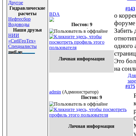
Другое
Гидравлические
#143
расчеты
BDA
о корре
Нефтесбор
форум
Водоводы
Постов: 9
Забить 
Наши друзья
НИИ
отноти
«СибГеоТех»
одного 
Специалисты
страниц
Личная информация
Это бол
на сонл
Для
зар
#175
admin
(Администратор)
Постов: 9
Личная информация