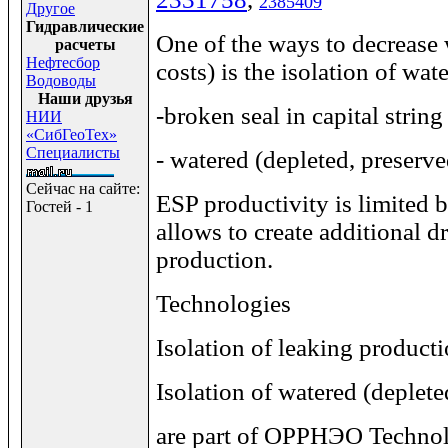
23
8
5409
Другое
Гидравлические
One of the ways to decrease 
расчеты
Нефтесбор
costs) is the isolation of wa
Водоводы
Наши друзья
-broken seal in capital string
НИИ
«СибГеоТех»
Специалисты
- watered (depleted, preserve
Сейчас на сайте:
ESP productivity is limited 
Гостей - 1
allows to create additional 
production.
Technologies
Isolation of leaking producti
Isolation of watered (deplet
are part of
ОРРНЭО
Technol