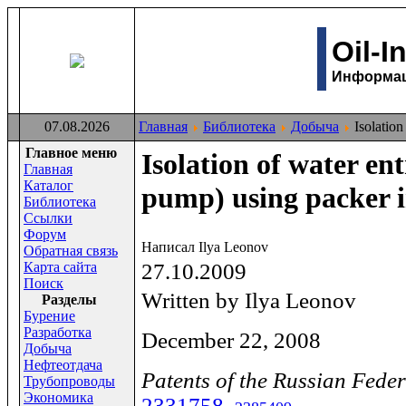
Oil-I
Информаци
07.08.2026
Главная
Библиотека
Добыча
Isolation
Главное меню
Isolation of water en
Главная
Каталог
pump) using packer i
Библиотека
Ссылки
Форум
Написал Ilya Leonov
Обратная связь
Карта сайта
27.10.2009
Поиск
Written by Ilya Leonov
Раздeлы
Бурение
Разработка
December 22, 2008
Добыча
Нефтеотдача
Patents of the Russian Fe
Трубопроводы
Экономика
2331758
,