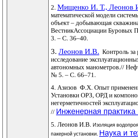
Мищенко И. Т., Леонов 
2.
математической модели систем
объект ‒ добывающая скважина 
ВестникАссоциации Буровых По
3. ‒ С. 36‒40.
3.
Леонов И.В.
Контроль за 
исследование эксплуатационны
автономных манометров.// Нефть
№ 5. ‒ С. 66‒71.
4. Азизов Ф.Х. Опыт примене
Установки ОРЗ, ОРД и компоно
негерметичностей эксплуатаци
Инженерная практика 
//
5. Леонов И.В.
Изоляция водопро
Наука и т
пакерной установки.