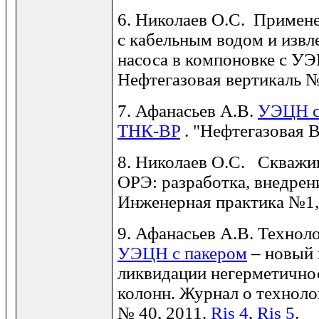
6. Николаев О.С. Примене
с кабельным водом и извл
насоса в компоновке с У
Нефтегазовая вертикаль 
7. Афанасьев А.В.
УЭЦН с
ТНК-BP
. "Нефтегазовая 
8. Николаев О.С. Скважи
ОРЭ: разработка, внедрени
Инженерная практика №1
9. Афанасьев А.В. Технол
УЭЦН с пакером
– новый 
ликвидации негерметично
колонн. Журнал о технол
№ 40, 2011.
Ris 4
,
Ris 5
.