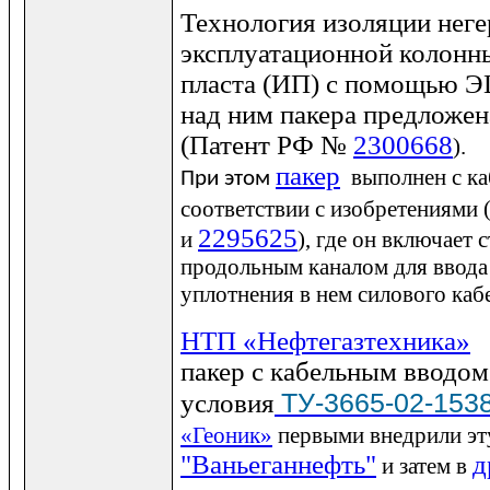
Технология изоляции нег
эксплуатационной колонн
пласта (ИП) с помощью Э
над ним пакера предложен
(Патент РФ №
2300668
).
пакер
выполнен с к
При этом
соответствии с изобретениям
2295625
и
), где он включает
продольным каналом для ввода
уплотнения в нем силового каб
НТП «Нефтегазтехника»
пакер
с кабельным вводо
ТУ-3665-02-153
условия
«Геоник»
первыми внедрили эт
"Ваньеганнефть"
д
и затем в