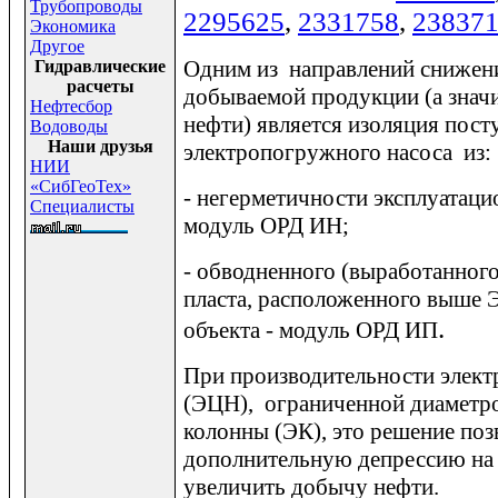
Трубопроводы
2295625
,
2331758
,
23
837
Экономика
Другое
Одним из направлений снижен
Гидравлические
расчеты
добываемой продукции (а знач
Нефтесбор
нефти) является изоляция пос
Водоводы
Наши друзья
электропогружного насоса из:
НИИ
«СибГеоТех»
- негерметичности эксплуатац
Специалисты
модуль ОРД ИН;
- обводненного (выработанного
пласта, расположенного выше 
.
объекта - модуль ОРД ИП
При производительности элект
(ЭЦН), ограниченной диаметр
колонны (ЭК), это решение поз
дополнительную депрессию на п
увеличить добычу нефти.