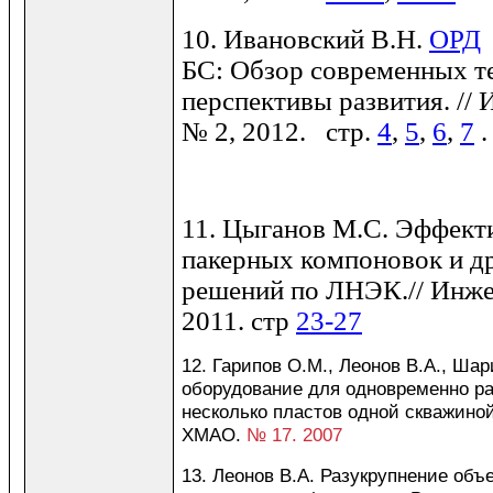
10. Ивановский В.Н.
ОРД
БС: Обзор современных т
перспективы развития. //
№ 2, 2012.
стр.
4
,
5
,
6
,
7
11. Цыганов М.С. Эффект
пакерных компоновок и д
решений по ЛНЭК.// Инже
2011. стр
23-27
12. Гарипов О.М., Леонов В.А., Ша
оборудование для одновременно ра
несколько пластов одной скважиной
ХМАО.
№ 17. 2007
13. Леонов В.А. Разукрупнение объе