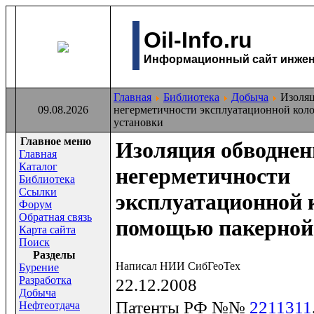
Oil-Info.ru
Информационный сайт инжене
Главная
Библиотека
Добыча
Изоляц
09.08.2026
негерметичности эксплуатационной кол
установки
Главное меню
Изоляция обводнен
Главная
Каталог
негерметичности
Библиотека
Ссылки
эксплуатационной 
Форум
Обратная связь
помощью пакерной
Карта сайта
Поиск
Раздeлы
Написал НИИ СибГеоТех
Бурение
Разработка
22.12.2008
Добыча
Патенты РФ №№
2211311
Нефтеотдача