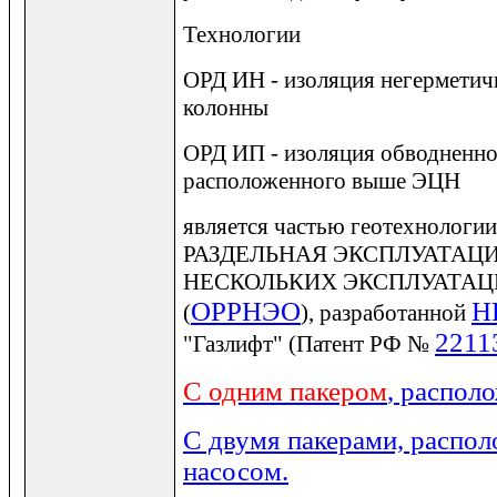
Технологии
ОРД ИН - изоляция негерметич
колонны
ОРД ИП - изоляция обводненног
расположенного выше ЭЦН
является частью геотехнол
РАЗДЕЛЬНАЯ ЭКСПЛУАТАЦИ
НЕСКОЛЬКИХ ЭКСПЛУАТА
ОРРНЭО
Н
(
), разработанной
2211
"Газлифт" (Патент РФ №
С одним пакером
, распол
С двумя пакерами, распо
насосом.