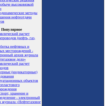
ологические решения
добыче высоковязкой
и
одинамические методы
шения нефтеотдачи
тов
Популярное
авлический расчет
проводов (нефть, газ,
аботка нефтяных и
вых месторождений -
тронный архив журнала
тегазовое дело»
авлический расчет
водов
серные (индикаторные)
едования
луатационных объектов
опластового
орождения
спорт, хранение и
ределение - электронный
в журнала «Нефтегазовое