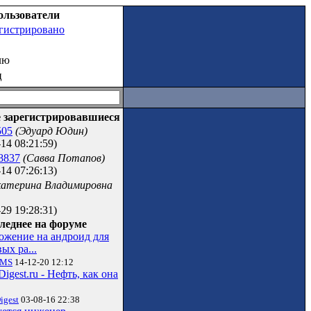
ользователи
егистрировано
лю
ц
 зарегистрировавшиеся
505
(Эдуард Юдин)
14 08:21:59)
8837
(Савва Потапов)
14 07:26:13)
катерина Владимировна
29 19:28:31)
леднее на форуме
ожение на андроид для
ых ра...
vMS
14-12-20 12:12
Digest.ru - Нефть, как она
igest
03-08-16 22:38