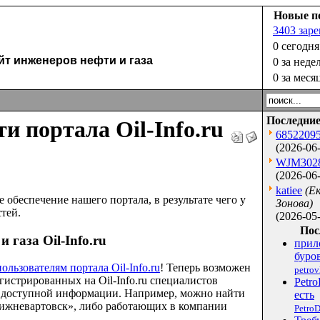
Новые п
3403 зар
0 сегодня
 инженеров нефти и газа
0 за неде
0 за меся
Последние
и портала Oil-Info.ru
6852209
(2026-06-
WJM302
(2026-06-
katiee
(Е
беспечение нашего портала, в результате чего у
Зонова)
тей.
(2026-05-
Пос
 газа Oil-Info.ru
прил
буров
льзователям портала Oil-Info.ru
! Теперь возможен
petro
регистрированных на
Oil
-
Info
.
ru
специалистов
Petro
й доступной информации. Например, можно найти
есть
Нижневартовск», либо работающих в компании
PetroD