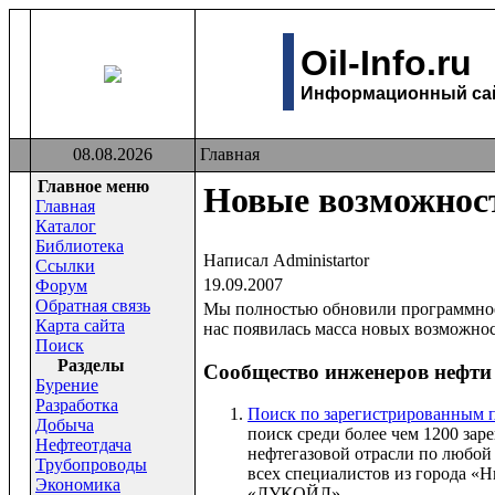
Oil-Info.ru
Информационный сайт
08.08.2026
Главная
Главное меню
Новые возможност
Главная
Каталог
Библиотека
Написал Administartor
Ссылки
19.09.2007
Форум
Обратная связь
Мы полностью обновили программное о
Карта сайта
нас появилась масса новых возможнос
Поиск
Раздeлы
Сообщество инженеров нефти и
Бурение
Разработка
Поиск по зарегистрированным по
Добыча
поиск среди более чем 1200 за
Нефтеотдача
нефтегазовой отрасли по любо
Трубопроводы
всех специалистов из города «
Экономика
«ЛУКОЙЛ».