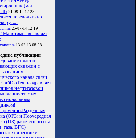
уется инженер-
ктировщик (мон...
ulin
21-09-15 12:23
уются переводчики с
на рус....
uchina
25-07-14 12:19
"Манотомь" выявляет
с
manotom
13-03-13 08:08
едние публикации
едование пластов
вающих скважин с
льзованием
тического канала связи
СибГеоТех поздравляет
тников нефтегазовой
ышленности с их
ессиональным
дником!
временно-Раздельная
чка (ОРЗ) и Поочередная
ка (ПЗ) рабочего агента
, газа, ВГС)
ого-технические и