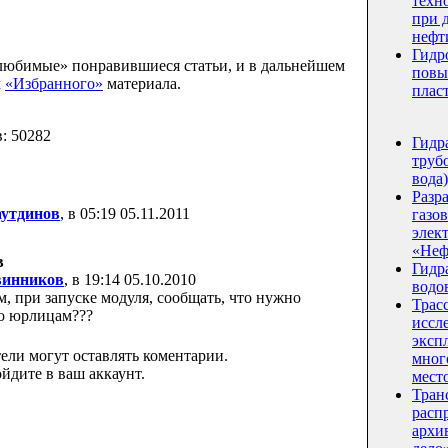
техн
при 
нефт
Гидр
любимые» понравившиеся статьи, и в дальнейшем
повы
м
«Избранного»
материала.
плас
в: 50282
Гидр
трубо
вода)
Разр
аутдинов
, в 05:19 05.11.2011
газо
элек
«Неф
в
Гидр
винников
, в 19:14 05.10.2010
водо
м, при запуске модуля, сообщать, что нужно
Трас
ко юрлицам???
иссл
эксп
ели могут оставлять коментарии.
мног
йдите в ваш аккаунт.
мест
Тран
расп
архи