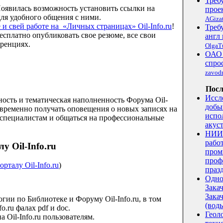
Треб
Появилась возможность установить ссылки на
прое
ля удобного общения с ними.
AGizat
и свей работе на
«Личных страницах»
Oil
-
Info
.
ru
!
Треб
сплатно опубликовать свое резюме, все свои
англ 
ренциях.
OlgaT
ОАО 
спро
zavod
Посл
Иссл
ость и тематическая наполненность Форума Oil-
добы
оевременно получать оповещения о новых записях на
испо
 специалистам и общаться на профессиональные
акус
НИИ 
рабо
 Oil-Info.ru
пром
проф
рталу Oil-Info.ru
)
праз
Одно
Зака
Закач
гии по Библиотеке и Форуму Oil-Info.ru, в том
(воды
o.ru фалах pdf и doc.
Геол
 Oil-Info.ru пользователям.