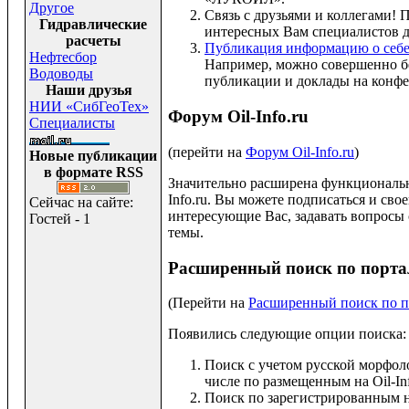
Другое
Связь с друзьями и коллегами! 
Гидравлические
интересных Вам специалистов д
расчеты
Публикация информацию о себе 
Нефтесбор
Например, можно совершенно бе
Водоводы
публикации и доклады на конфе
Наши друзья
НИИ «СибГеоТех»
Форум Oil-Info.ru
Специалисты
(перейти на
Форум Oil-Info.ru
)
Новые публикации
в формате RSS
Значительно расширена функциональн
Info.ru. Вы можете подписаться и св
Сейчас на сайте:
интересующие Вас, задавать вопросы
Гостей - 1
темы.
Расширенный поиск по порталу
(Перейти на
Расширенный поиск по по
Появились следующие опции поиска:
Поиск с учетом русской морфоло
числе по размещенным на Oil-Inf
Поиск по зарегистрированным на