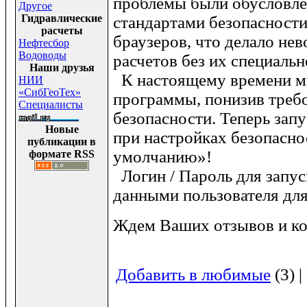
проблемы были обусловл
Другое
Гидравлические
стандартами безопасност
расчеты
браузеров, что делало не
Нефтесбор
Водоводы
расчетов без их специальн
Наши друзья
К настоящему времени м
НИИ
«СибГеоТех»
программы, понизив треб
Специалисты
безопасности. Теперь зап
Новые
при настройках безопасно
публикации в
умолчанию»!
формате RSS
Логин / Пароль для запус
данными пользователя для 
Ждем Ваших отзывов и к
Добавить в любимые
(3) 