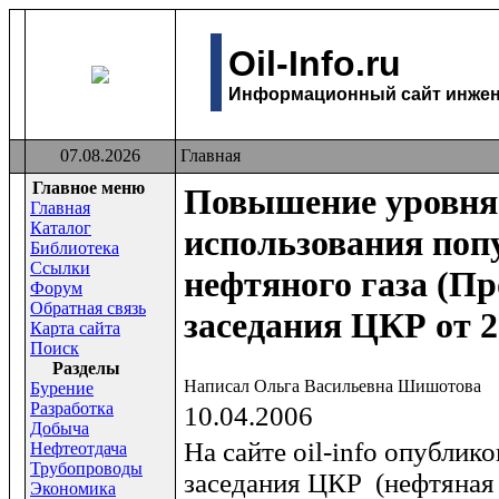
Oil-Info.ru
Информационный сайт инжене
07.08.2026
Главная
Главное меню
Повышение уровня
Главная
Каталог
использования поп
Библиотека
Ссылки
нефтяного газа (П
Форум
Обратная связь
заседания ЦКР от 2
Карта сайта
Поиск
Раздeлы
Написал Ольга Васильевна Шишотова
Бурение
Разработка
10.04.2006
Добыча
На сайте oil-info опублик
Нефтеотдача
Трубопроводы
заседания ЦКР (нефтяная 
Экономика