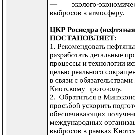
— эколого-экономическ
выбро­сов в атмосферу.
ЦКР
Роснедра
(
нефтяна
ПОСТАНОВЛЯЕТ
:
1. Рекомендовать нефтян
разработать детальные п
процессы и техно­логии и
целью реального сокраще­н
в связи с обязательствами
Киотскому протоколу.
2. Обратиться в Минэкон
просьбой ускорить подгот
обеспечивающих полу­чени
международных организац
выбросов в рамках Киотск