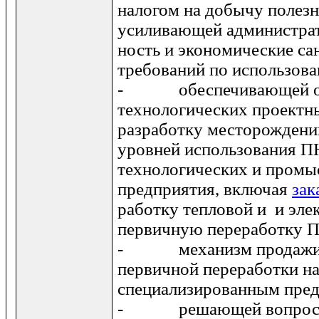
налогом на добычу полез
усиливающей администрат
ность и экономические са
требований по использова
- обеспечивающей от
технологических проектн
разработку месторож­ден
уровней использования П
технологических и пром
предприятия, включая
зак
работку тепловой и и эле
первичную переработку П
- механизм продажи П
первич­ной переработки н
специализированным пре
- решающей вопросы