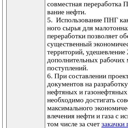
совместная переработка 
вание нефти.
5. Использование ПНГ как
ного сырья для малотонн
переработ­ки позволяет об
существенный экономичес
территорий, удешевление
дополнительных рабочих м
поступ­лений.
6. При составлении проек
до­кументов на разработк
нефтяных и га­зонефтяны
необходимо достигать сов
максимального экономичес
влечения нефти и газа с и
том чис­ле за счет
закачки 