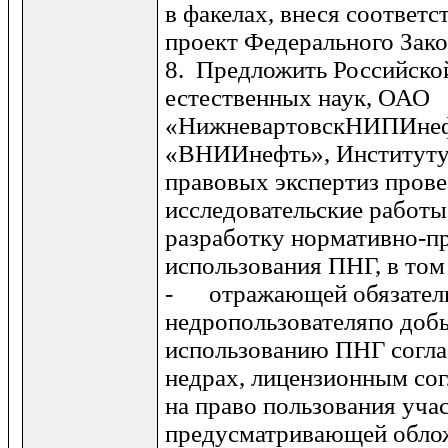
в факелах, внеся соответ
проект Федерального Зако
8. Предложить Российско
естественных наук, ОАО
«НижневартовскНИПИне
«ВНИИнефть», Институту
правовых экспертиз прове
исследовательские работы
разработку нормативно-п
использова­ния ПНГ, в том
- отражающей обязател
недропользователяпо добы
использованию ПНГ соглас
недрах, лицензионным со
на право пользова­ния уча
предусматривающей обло