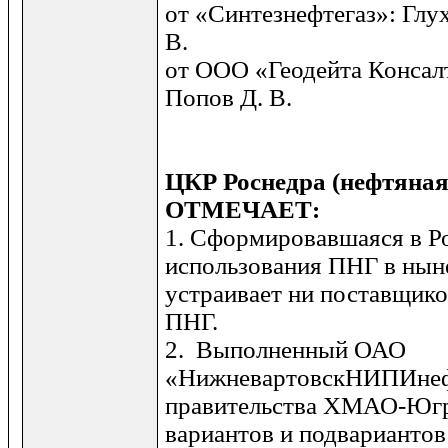
от «Синтезнефтегаз»: Глух
В.
от ООО «Геодейта Консалт
Попов Д. В.
ЦКР
Роснедра
(
нефтяна
ОТМЕЧАЕТ
:
1. Сформировавшаяся в Р
использо­вания ПНГ в нын
устраивает ни постав­щико
ПНГ.
2. Выполненный ОАО
«НижневартовскНИПИнеф
правительства ХМАО-Югр
вариантов и подварианто