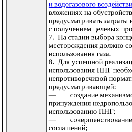
и водогазового воздейств
вложениях на обустройств
предусматривать затраты 
с получением целевых про
7. На стадии выбора конц
месторож­дения должно с
использования газа.
8. Для успешной реализа
использова­ния ПНГ необх
непротиворечивой нор­мат
предусматривающей:
— создание механизмов
принужде­ния недропользо
использованию ПНГ;
— совершенствование 
согла­шений;