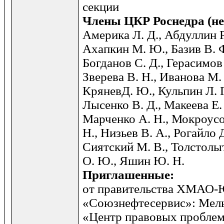
секции
Члены
ЦКР
Роснедра (
н
Амери­ка Л. Д., Абдуллин Р
Ахапкин М. Ю., Базив В. Ф.
Богданов С. Д., Герасимов 
Зверева В. Н., Иванова М.
КряневД. Ю., Кульпин Л. Г
Лысенко В. Д., Макеева Е.
Марченко А. Н., Мокроусо
Н., Низьев В. А., Рогайло Д
Сиятский М. В., Толстолы
О. Ю., Яшин Ю. Н.
Приглашенные:
от правительства ХМАО-Ю
«Союзнефтесервис»: Мель
«Центр правовых проблем