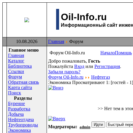
Oil-Info.ru
Информационный сайт инжене
10.08.2026
Главная
Форум
Главное меню
Форум Oil-Info.ru
Начало
Помощь
Главная
Каталог
Добро пожаловать,
Гость
Библиотека
Пожалуйста
Вход
или
Регистрация
.
Ссылки
Забыли пароль?
Форум
Форум Oil-Info.ru
Нефтегаз
Обратная связь
Экономика
Просматривают 1:
[гостей - 1
Карта сайта
Поиск
Раздeлы
Бурение
>> Нет тем в это
Разработка
Добыча
Нефтеотдача
Трубопроводы
Модераторы:
admin
Экономика