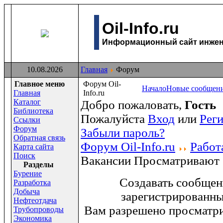
Oil-Info.ru
Информационный сайт инжене
10.08.2026
Главная
Форум
Главное меню
Форум Oil-
Начало
Новые сообщен
Главная
Info.ru
Каталог
Добро пожаловать,
Гость
Библиотека
Пожалуйста
Вход
или
Рег
Ссылки
Форум
Забыли пароль?
Обратная связь
Форум Oil-Info.ru
Работ
Карта сайта
Поиск
Вакансии
Просматривают 
Раздeлы
Бурение
Создавать сообщен
Разработка
Добыча
зарегистрированны
Нефтеотдача
Вам разрешено просматри
Трубопроводы
Экономика