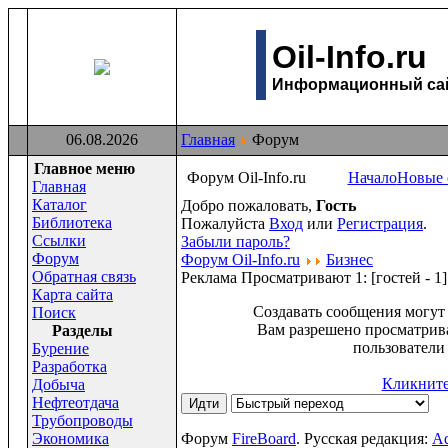
Oil-Info.ru
Информационный сайт
06.08.2026
Главная
Форум
Главное меню
Форум Oil-Info.ru
Начало
Новые 
Главная
Каталог
Добро пожаловать,
Гость
Библиотека
Пожалуйста
Вход
или
Регистрация
.
Ссылки
Забыли пароль?
Форум
Форум Oil-Info.ru
Бизнес
Обратная связь
Реклама
Просматривают 1:
[гостей - 1]
Карта сайта
Создавать сообщения могут 
Поиск
Вам разрешено просматрива
Раздeлы
пользователи
Бурение
Разработка
Кликните 
Добыча
Нефтеотдача
Трубопроводы
Экономика
Форум
FireBoard
. Русская редакция:
Ad