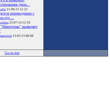
уется инженер-
ктировщик (мон...
ulin
21-09-15 12:23
уются переводчики с
на рус....
uchina
25-07-14 12:19
"Манотомь" выявляет
с
manotom
13-03-13 08:08
Go to top