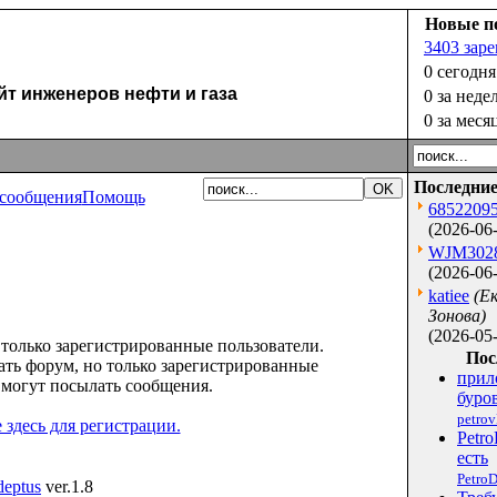
Новые п
3403 зар
0 сегодня
 инженеров нефти и газа
0 за неде
0 за меся
Последние
сообщения
Помощь
6852209
(2026-06-
WJM302
(2026-06-
katiee
(Е
Зонова)
(2026-05-
только зарегистрированные пользователи.
Пос
ть форум, но только зарегистрированные
прил
 могут посылать сообщения.
буров
petro
здесь для регистрации.
Petro
есть
PetroD
eptus
ver.1.8