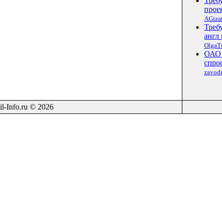
Треб
прое
AGizat
Треб
англ 
OlgaT
ОАО 
спро
zavod
il-Info.ru © 2026