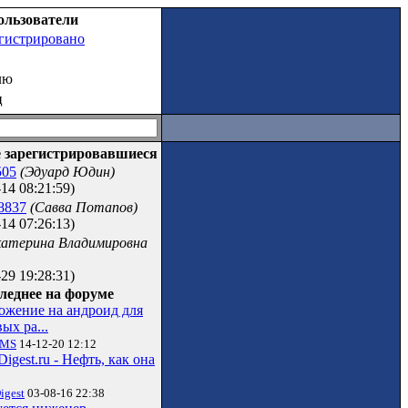
ользователи
егистрировано
лю
ц
 зарегистрировавшиеся
505
(Эдуард Юдин)
14 08:21:59)
8837
(Савва Потапов)
14 07:26:13)
катерина Владимировна
29 19:28:31)
леднее на форуме
ожение на андроид для
ых ра...
vMS
14-12-20 12:12
Digest.ru - Нефть, как она
igest
03-08-16 22:38