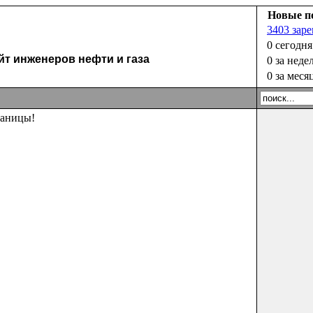
Новые п
3403 зар
0 сегодня
 инженеров нефти и газа
0 за неде
0 за меся
раницы!