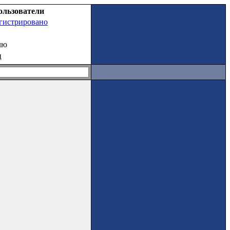
ользователи
егистрировано
лю
ц