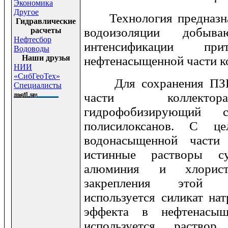
Экономика
Другое
Технология предназнач
Гидравлические
водоизоляции добы
расчеты
Нефтесбор
интенсификации п
Водоводы
Наши друзья
нефтенасыщенной части к
НИИ
«СибГеоТех»
Для сохранения ПЗП 
Специалисты
части коллектор
гидрофобизирующий 
полисилоксанов. С це
водонасыщенной части
истинные растворы с
алюминия и хлорист
закрепления этой 
используется силикат нат
эффекта в нефтенасыщ
используется раствор 