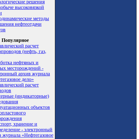
ологические решения
добыче высоковязкой
и
одинамические методы
шения нефтеотдачи
тов
Популярное
авлический расчет
проводов (нефть, газ,
аботка нефтяных и
вых месторождений -
тронный архив журнала
тегазовое дело»
авлический расчет
водов
серные (индикаторные)
едования
луатационных объектов
опластового
орождения
спорт, хранение и
ределение - электронный
в журнала «Нефтегазовое