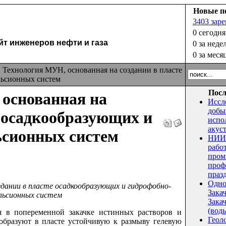
Новые п
3403 зар
0 сегодня
 инженеров нефти и газа
0 за неде
0 за меся
Технология МУН, основанная на создании в пласте
льсионных систем
Посл
основанная на
Иссл
добы
е осадкообразующих и
испо
акус
ьсионных систем
НИИ 
рабо
пром
проф
праз
Одно
здании в пласте осадкообразующих и гидрофобно-
Зака
льсионных систем
Закач
(воды
попеременной закачке истинных растворов и
Геол
образуют в пласте устойчивую к размыву гелевую