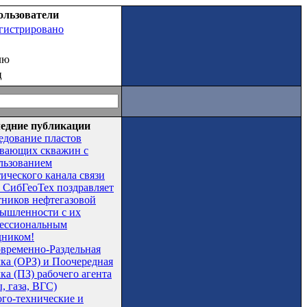
ользователи
егистрировано
лю
ц
едние публикации
едование пластов
вающих скважин с
льзованием
тического канала связи
СибГеоТех поздравляет
тников нефтегазовой
ышленности с их
ессиональным
дником!
временно-Раздельная
чка (ОРЗ) и Поочередная
ка (ПЗ) рабочего агента
, газа, ВГС)
ого-технические и