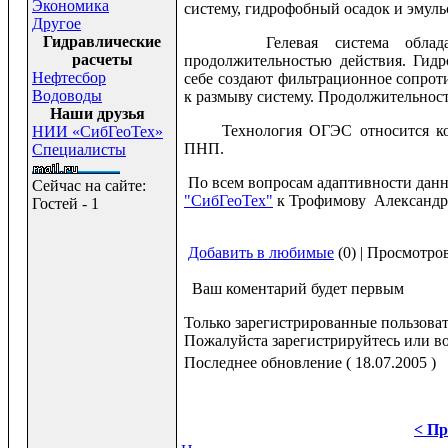
Экономика
систему, гидрофобный осадок и эмул
Другое
Гидравлические
Гелевая система обладает т
расчеты
продолжительностью действия. Гидр
Нефтесбор
себе создают фильтрационное сопрот
Водоводы
к размыву систему. Продолжительност
Наши друзья
Технология ОГЭС относится ко в
НИИ «СибГеоТех»
ПНП.
Специалисты
По всем вопросам адаптивности данн
Сейчас на сайте:
"СибГеоТех"
к Трофимову Александру
Гостей - 1
Добавить в любимые
(0) | Просмотро
Ваш коментарий будет первым
Только зарегистрированные пользоват
Пожалуйста зарегистрируйтесь или во
Последнее обновление ( 18.07.2005 )
< Пр