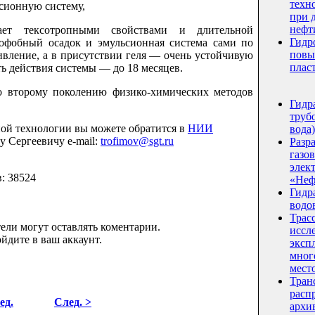
техн
ьсионную систему,
при 
нефт
ексотропными свойствами и длительной
Гидр
офобный осадок и эмульсионная система сами по
повы
ивление, а в присутствии геля — очень устойчивую
плас
ь действия системы — до 18 месяцев.
торому поколению физико-химических методов
Гидр
трубо
ой технологии вы можете обратится в
НИИ
вода)
 Сергеевичу e-mail:
trofimov@sgt.ru
Разр
газо
элек
в: 38524
«Неф
Гидр
водо
Трас
ели могут оставлять коментарии.
иссл
йдите в ваш аккаунт.
эксп
мног
мест
Тран
расп
ед.
След. >
архи