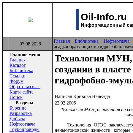
Oil-Info.ru
Информационный сайт
Главная
Библиотека
Нефтеотдача
07.08.2026
осадкообразующих и гидрофобно-эму
Главное меню
Технология МУН, 
Главная
Каталог
создании в пласт
Библиотека
Ссылки
гидрофобно-эмул
Форум
Обратная связь
Карта сайта
Написал Кривова Надежда
Поиск
Раздeлы
22.02.2005
Бурение
Технология МУН, основанная на со
Разработка
эму
Добыча
Нефтеотдача
Технология ОГЭС заключается в 
Трубопроводы
неньютоновской жидкости, которые 