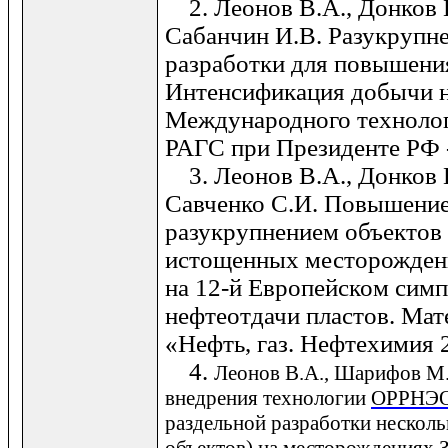
2. Леонов В.А., Донков П
Сабанчин И.В. Разукрупн
разработки для повышения
Интенсификация добычи н
Международного технолог
РАГС при Президенте РФ -
3. Леонов В.А., Донков П
Савченко С.И. Повышение
разукрупнением объектов
истощенных месторожден
на 12-й Европейском сим
нефтеотдачи пластов. Ма
«Нефть, газ. Нефтехимия 20
4.
Леонов В.А., Шарифов М.
внедрения технологии
ОРРНЭ
раздельной разработки нескол