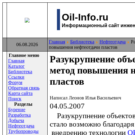
Oil-Info.ru
Информационный сайт инжене
Главная
Библиотека
Нефтеотдача
Ра
06.08.2026
повышения нефтеотдачи пластов
Главное меню
Разукрупнение объе
Главная
Каталог
метод повышения 
Библиотека
Ссылки
пластов
Форум
Обратная связь
Карта сайта
Написал Леонов Илья Васильевич
Поиск
Раздeлы
04.05.2007
Бурение
Разукрупнение объектов 
Разработка
Добыча
стало возможно благодар
Нефтеотдача
внедрению технологии
О
Трубопроводы