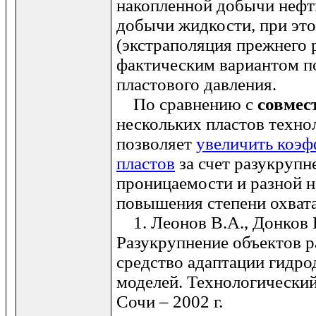
накопленной добычи нефт
добычи жидкости, при эт
(экстраполяция прежнего 
фактическим вариантом п
пластового давления.
По сравнению с
совмес
нескольких пластов техн
позволяет
увеличить коэф
пластов
за счет разукрупн
проницаемости и разной 
повышения степени охвата
1. Леонов В.А., Донков П
Разукрупнение объектов р
средство адаптации гидр
моделей. Технологический
Сочи – 2002 г.