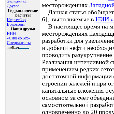
Экономика
месторождениях
Западно
Другое
Гидравлические
Данная статья обобщает ра
расчеты
6], выполняемые в
НИИ «
Нефтесбор
Водоводы
В настоящее время на м
Наши друзья
месторождениях находящи
НИИ
«СибГеоТех»
разработки для увеличени
Специалисты
и добычи нефти необход
проводить разукрупнение 
Реализация интенсивной с
применением редких сеток
достаточной информации 
строении залежей и при о
капитальные вложения ос
основном за счет объедин
самостоятельной разработ
одновременно до 20 прод