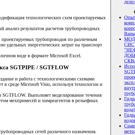
дело
Опыт
модификация технологических схем проектируемых
комп
корр
ый анализ результатов расчетов трубопроводных
Вань
МОД
 проектируемых трубопроводов по различным
СИС
ю удельных энергетических затрат на транспорт
"НЕ
ДО
личном виде в формате Microsoft Excel.
СКВ
Испо
екса SGTPIPE / SGTFLOW
SGT
прое
оздание и работа с технологическими схемами
эксп
 в среде Microsoft Visio, используя технологии и
внут
труб
ов SGTFLOW. Выполняет моделирование течения
Гидр
четом мехпримесей и химреагентов в рельефных
трубо
вода)
Гидр
водо
Срав
мето
трубопроводных сетей различного назначения.