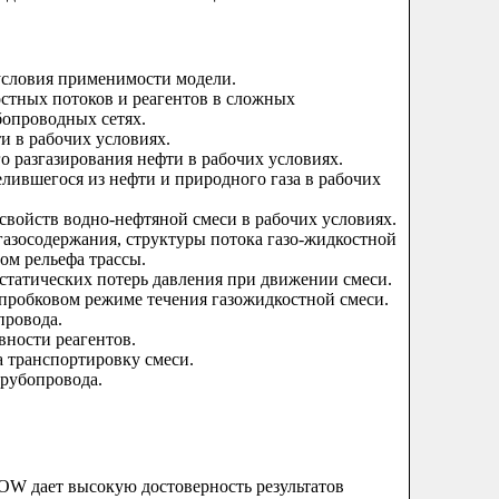
условия применимости модели.
остных потоков и реагентов в сложных
опроводных сетях.
и в рабочих условиях.
о разгазирования нефти в рабочих условиях.
лившегося из нефти и природного газа в рабочих
свойств водно-нефтяной смеси в рабочих условиях.
газосодержания, структуры потока газо-жидкостной
том рельефа трассы.
остатических потерь давления при движении смеси.
 пробковом режиме течения газожидкостной смеси.
провода.
вности реагентов.
а транспортировку смеси.
трубопровода.
W дает высокую достоверность результатов