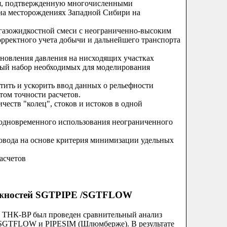
я, подтвержденную многочисленными
а месторождениях Западной Сибири на
газожидкостной смеси с неограниченно-высоким
орректного учета добычи и дальнейшего транспорта
новления давления на нисходящих участках
ный набор необходимых для моделирования
тить и ускорить ввод данных о рельефности
том точности расчетов.
честв "колец", стоков и истоков в одной
одновременного использования неограниченного
овода на основе критерия минимизации удельных
асчетов
ожностей SGTPIPE /SGTFLOW
й ТНК-BP был проведен сравнительный анализ
SGTFLOW и PIPESIM (Шлюмберже). В результате