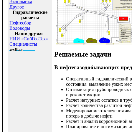
Экономика
Другое
Гидравлические
расчеты
Нефтесбор
Водоводы
Наши друзья
НИИ «СибГеоТех»
Специалисты
Решаемые задачи
В нефтегазодобывающих пред
Оперативный гидравлический р
состояния, выявление узких ме
Оптимизация трубопроводных с
и реконструкции.
Расчет натурных остатков в тр
Расчет количества разлитой не
Моделирование отключения ава
потерь в добыче нефти
Расчет и анализ коррозионной 
Планирование и оптимизация и