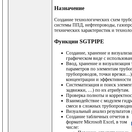
Назначение
Создание технологических схем труб
системы ППД, нефтепроводы, газопро
технических характеристик и технол
Функции SGTPIPE
Создание, хранение и визуализ
графическом виде с использова
Ввод, хранение и визуализация
параметров по элементам трубоп
трубопроводов, точки врезки…),
концентрации и эффективности 
Систематизация и поиск элемен
задвижки, …) по их атрибутам.
Проверка полноты и корректно
Взаимодействие с модулем гидр
смеси в сложных трубопроводн
Визуальный анализ результатов
Создание табличных отчетов в
формате Microsoft Excel, в том
числе: