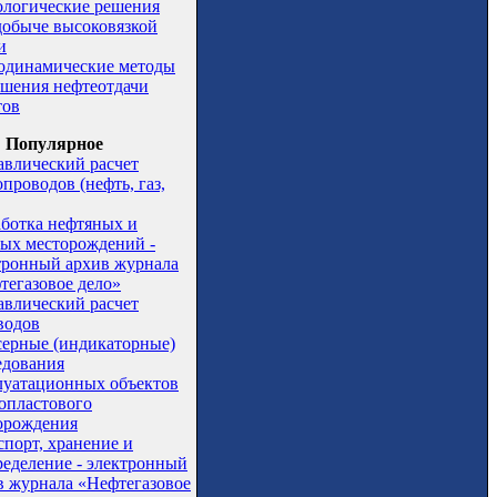
ологические решения
добыче высоковязкой
и
одинамические методы
шения нефтеотдачи
тов
Популярное
авлический расчет
проводов (нефть, газ,
аботка нефтяных и
вых месторождений -
тронный архив журнала
тегазовое дело»
авлический расчет
водов
серные (индикаторные)
едования
луатационных объектов
опластового
орождения
спорт, хранение и
ределение - электронный
в журнала «Нефтегазовое