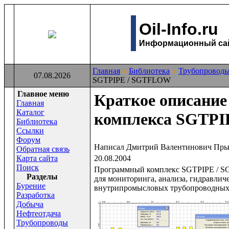
Oil-Info.ru
Информационный сайт
Главная
Библиотека
Трубопровод
07.08.2026
SGTPIPE / SGTFLOW
Главное меню
Краткое описание
Главная
Каталог
комплекса SGTP
Библиотека
Ссылки
Форум
Написал Дмитрий Валентинович Пр
Обратная связь
Карта сайта
20.08.2004
Поиск
Программный комплекс SGTPIPE / 
Раздeлы
для мониторинга, анализа, гидравли
Бурение
внутрипромысловых трубопроводных
Разработка
Добыча
Нефтеотдача
Трубопроводы