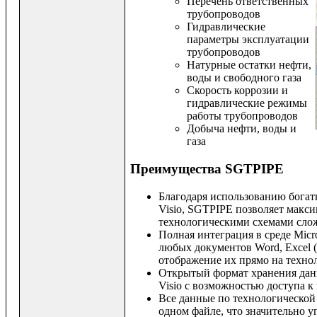
Перечень ответственных
трубопроводов
Гидравлические
параметры эксплуатации
трубопроводов
Натурные остатки нефти,
воды и свободного газа
Скорость коррозии и
гидравлические режимы
работы трубопроводов
Добыча нефти, воды и
газа
Преимущества SGTPIPE
Благодаря использованию богат
Visio, SGTPIPE позволяет макси
технологическими схемами сло
Полная интеграция в среде Micro
любых документов Word, Excel 
отображение их прямо на технол
Открытый формат хранения данн
Visio с возможностью доступа к 
Все данные по технологической 
одном файле, что значительно у