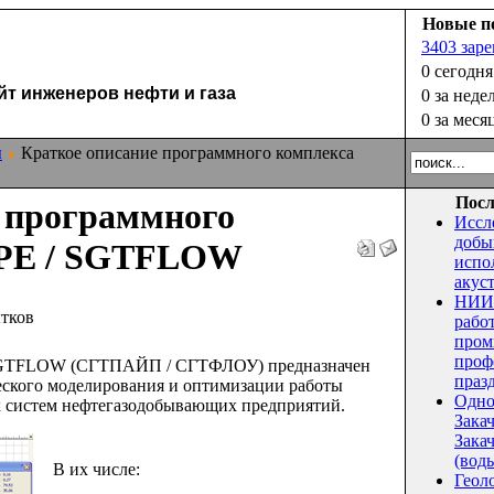
Новые п
3403 зар
0 сегодня
 инженеров нефти и газа
0 за неде
0 за меся
ы
Краткое описание программного комплекса
Посл
 программного
Иссл
добы
IPE / SGTFLOW
испо
акус
НИИ 
ытков
рабо
пром
проф
SGTFLOW (СГТПАЙП / СГТФЛОУ) предназначен
праз
ческого моделирования и оптимизации работы
Одно
 систем нефтегазодобывающих предприятий.
Зака
Закач
(воды
В их числе:
Геол