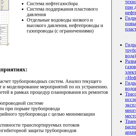
техн
Система нефтегазосбора
при 
Система поддержания пластового
нефт
давления
Гидр
Отдельные водоводы низкого и
повы
высокого давления, нефтепроводы и
плас
газопроводы (с ограничениями)
Гидр
трубо
вода)
Разр
газо
приятиях:
элек
«Неф
асчет трубопроводных систем. Анализ текущего
Гидр
ст и моделирование мероприятий по их устранению.
водо
етей в рамках процедур планирования их ремонтов
Трас
иссл
убопроводной системе
эксп
фти при порыве трубопровода
мног
рийного трубопровода с целью минимизации
мест
Тран
активности транспортируемых потоков
расп
нгибиторной защиты трубопроводов
архи