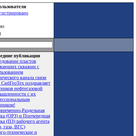
ользователи
егистрировано
лю
ц
едние публикации
едование пластов
вающих скважин с
льзованием
тического канала связи
СибГеоТех поздравляет
тников нефтегазовой
ышленности с их
ессиональным
дником!
временно-Раздельная
чка (ОРЗ) и Поочередная
ка (ПЗ) рабочего агента
, газа, ВГС)
ого-технические и