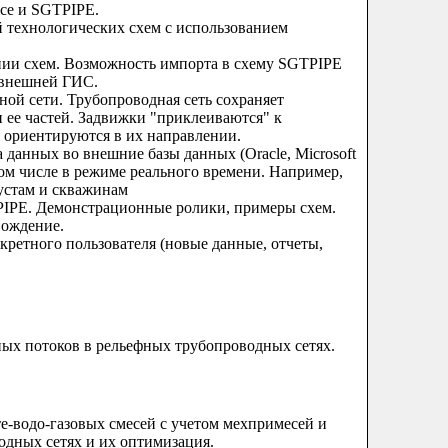
fice и SGTPIPE.
й технологических схем с использованием
нии схем. Возможность импорта в схему SGTPIPE
 внешней ГИС.
ой сети. Трубопроводная сеть сохраняет
 ее частей. Задвижки "приклеиваются" к
 ориентируются в их направлении.
 данных во внешние базы данных (Oracle, Microsoft
в том числе в режиме реального времени. Например,
устам и скважинам
PIPE. Демонстрационные ролики, примеры схем.
вождение.
кретного пользователя (новые данные, отчеты,
ых потоков в рельефных трубопроводных сетях.
е-водо-газовых смесей с учетом мехпримесей и
одных сетях и их оптимизация.