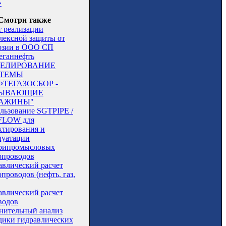
»
Смотри также
 реализации
лексной защиты от
озии в ООО СП
еганнефть
ЕЛИРОВАНИЕ
ТЕМЫ
ФТЕГАЗОСБОР -
БЫВАЮЩИЕ
АЖИНЫ"
льзование SGTPIPE /
FLOW для
ктирования и
луатации
рипромысловых
опроводов
авлический расчет
проводов (нефть, газ,
авлический расчет
водов
нительный анализ
дики гидравлических