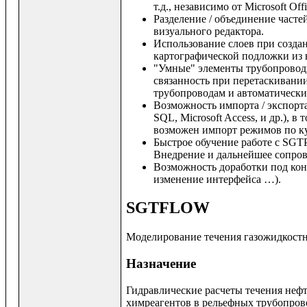
т.д., независимо от Microsoft Of
Разделение / объединение часте
визуального редактора.
Использование слоев при созда
картографической подложки из
"Умные" элементы трубопроводн
связанность при перетаскивании
трубопроводам и автоматически
Возможность импорта / экспорта
SQL, Microsoft Access, и др.), 
возможен импорт режимов по к
Быстрое обучение работе с SGT
Внедрение и дальнейшее сопро
Возможность доработки под кон
изменение интерфейса …).
SGTFLOW
Моделирование течения газожидкостн
Назначение
Гидравлические расчеты течения нефт
химреагентов в рельефных трубопров