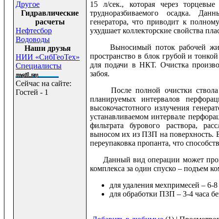
Другое
15 л/сек., которая через торцевые
Гидравлические
трудноразбиваемого осадка. Дан
расчеты
генератора, что приводит к полном
Нефтесбор
ухудшает коллекторские свойства плас
Водоводы
Выносимый поток рабочей жидкос
Наши друзья
пространство в блок грубой и тонко
НИИ «СибГеоТех»
для подачи в НКТ. Очистка произв
Специалисты
забоя.
Сейчас на сайте:
После полной очистки ствола ск
Гостей - 1
планируемых интервалов перфорац
высокочастотного излучения генерат
устанавливаемом интервале перфорац
фильтрата бурового раствора, ра
выносом их из ПЗП на поверхность. 
переупаковка пропанта, что способст
Данный вид операции может произ
комплекса за один спуско – подъем 
для удаления мехпримесей – 6-8
для обработки ПЗП – 3-4 часа б