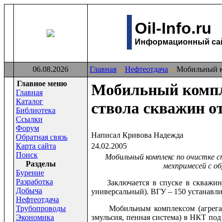
Oil-Info.ru
Информационный сайт
06.08.2026
Главная
Нефтеотдача
Мобильный ко
Главное меню
Мобильный компл
Главная
Каталог
ствола скважин 
Библиотека
Ссылки
Форум
Написал Кривова Надежда
Обратная связь
Карта сайта
24.02.2005
Поиск
Мобильный комплекс по очистке
Раздeлы
мехпримесей с о
Бурение
Разработка
Заключается в спуске в скважину
Добыча
универсальный). ВГУ – 150 устанавлив
Нефтеотдача
Трубопроводы
Мобильным комплексом (агрегатной
Экономика
эмульсия, пенная система) в НКТ под