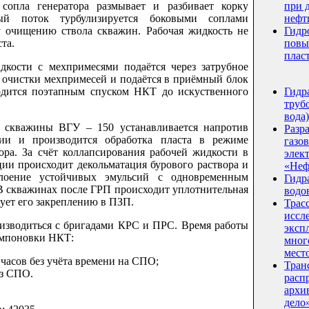
 сопла генератора размывает и разбивает корку
при 
ный поток турбулизируется боковыми соплами
нефт
у очищению ствола скважин. Рабочая жидкость не
Гидр
та.
повы
плас
ти с мехпримесями подаётся через затрубное
й очистки мехпримесей и подаётся в приёмный блок
одится поэтапным спуском НКТ до искуственного
Гидр
трубо
вода)
важины ВГУ – 150 устанавливается напротив
Разр
ии и производится обработка пласта в режиме
газо
ора. За счёт коллапсирования рабочей жидкости в
элек
ии происходит декольматация бурового раствора и
«Неф
сслоение устойчивых эмульсий с одновременным
Гидр
В скважинах после ГРП происходит уплотнительная
водо
вует его закреплению в ПЗП.
Трас
иссл
водиться с бригадами КРС и ПРС. Время работы
эксп
компоновки НКТ:
мног
мест
 часов без учёта времени на СПО;
Тран
ез СПО.
расп
архи
дело