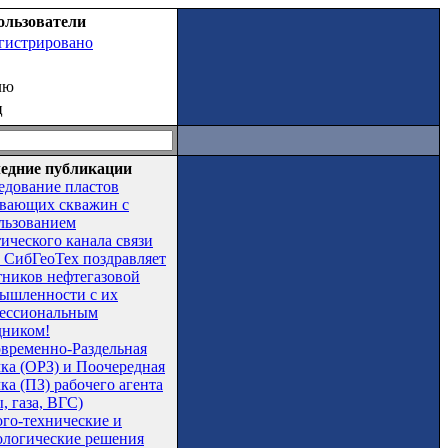
ользователи
егистрировано
лю
ц
едние публикации
едование пластов
вающих скважин с
льзованием
тического канала связи
СибГеоТех поздравляет
тников нефтегазовой
ышленности с их
ессиональным
дником!
временно-Раздельная
чка (ОРЗ) и Поочередная
ка (ПЗ) рабочего агента
, газа, ВГС)
ого-технические и
ологические решения