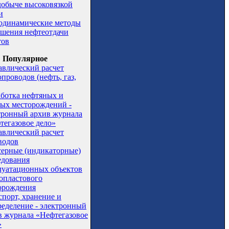
добыче высоковязкой
и
одинамические методы
шения нефтеотдачи
тов
Популярное
авлический расчет
проводов (нефть, газ,
аботка нефтяных и
вых месторождений -
тронный архив журнала
тегазовое дело»
авлический расчет
водов
серные (индикаторные)
едования
луатационных объектов
опластового
орождения
спорт, хранение и
ределение - электронный
в журнала «Нефтегазовое
»