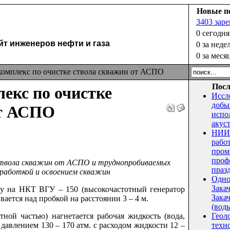
Новые п
3403 зар
0 сегодня
 инженеров нефти и газа
0 за неде
0 за меся
мплекс по очистке ствола скважин от АСПО
Посл
екс по очистке
Иссл
добы
от АСПО
испо
акус
НИИ 
рабо
пром
проф
 ствола скважин от АСПО
и труднопробиваемых
праз
бработкой и освоением скважин
Одно
Зака
 на НКТ ВГУ – 150 (высокочастотный генератор
Закач
ается над пробкой на расстоянии 3 – 4 м.
(воды
 частью) нагнетается рабочая жидкость (вода,
Геол
 давлением 130 – 170 атм. с расходом жидкости 12 –
техн