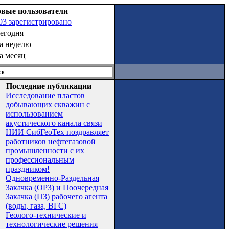
вые пользователи
03 зарегистрировано
сегодня
за неделю
за месяц
Последние публикации
Исследование пластов
добывающих скважин с
использованием
акустического канала связи
НИИ СибГеоТех поздравляет
работников нефтегазовой
промышленности с их
профессиональным
праздником!
Одновременно-Раздельная
Закачка (ОРЗ) и Поочередная
Закачка (ПЗ) рабочего агента
(воды, газа, ВГС)
Геолого-технические и
технологические решения