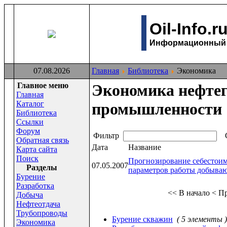
Oil-Info.r
Информационный с
07.08.2026
Главная
Библиотека
Экономика
Главное меню
Экономика нефте
Главная
Каталог
промышленности
Библиотека
Ссылки
Форум
Фильтр
С
Обратная связь
Дата
Название
Карта сайта
Поиск
Прогнозирование себестои
07.05.2007
Раздeлы
параметров работы добыва
Бурение
Разработка
<< В начало
< П
Добыча
Нефтеотдача
Трубопроводы
Бурение скважин
( 5 элементы )
Экономика