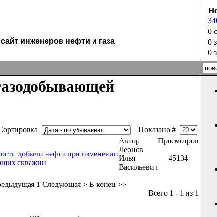
Но
34
u
0 
айт инженеров нефти и газа
0 
0 
газодобывающей
ортировка
Показано #
Автор
Просмотров
Леонов
мости добычи нефти при изменении
Илья
45134
ющих скважин
Васильевич
редыдущая
1
Следующая >
В конец >>
Всего 1 - 1 из 1