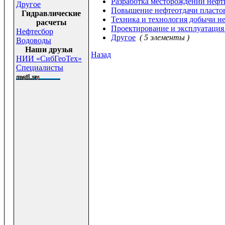
Разработка месторождений нефти
Другое
Повышение нефтеотдачи пласто
Гидравлические
Техника и технология добычи н
расчеты
Проектирование и эксплуатация
Нефтесбор
Другое
( 5 элементы )
Водоводы
Наши друзья
Назад
НИИ «СибГеоТех»
Специалисты