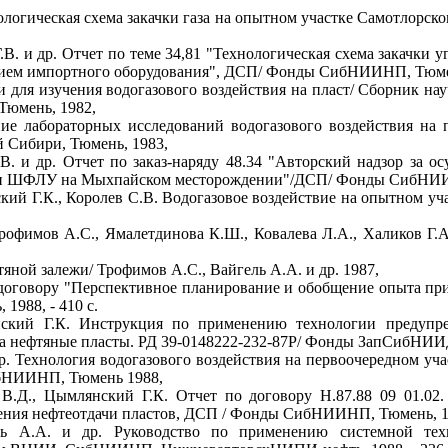
нологическая схема закачки газа на опытном участке Самотлор
В. и др. Отчет по теме 34,81 "Технологическая схема закачки у
анием импортного оборудования", ДСП/ Фонды СибНИИНП, Тюмень
 для изучения водогазового воздействия на пласт/ Сборник н
Тюмень, 1982,
ие лабораторных исследований водогазового воздействия н
й Сибири, Тюмень, 1983,
. и др. Отчет по заказ-наряду 48.34 "Авторский надзор за ос
я и ШФЛУ на Мыхпайском месторождении"/ДСП/ Фонды СибНИИНП
ий Г.К., Королев С.В. Водогазовое воздействие на опытном уч
Трофимов А.С., Ямалетдинова К.Ш., Ковалева Л.А., Халиков Г.А
яной залежи/ Трофимов А.С., Вайгель А.А. и др. 1987,
по договору "Перспективное планирование и обобщение опыта п
988, - 410 с.
ский Г.К. Инструкция по применению технологии предупре
а нефтяные пласты. РД 39-0148222-232-87Р/ Фонды ЗапСибНИИД-
 др. Технология водогазового воздействия на первоочередном у
ибНИИНП, Тюмень 1988,
В.Д., Цымлянский Г.К. Отчет по договору Н.87.88 09 01.02
ения нефтеотдачи пластов, ДСП / Фонды СибНИИНП, Тюмень, 19
ль А.А. и др. Руководство по применению системной тех