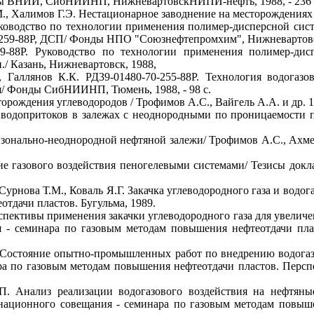
ды ВНИИ, СибНИИНП, НижневартовскНИПИ-нефть, 1988, - 236 
., Халимов Г.Э. Нестационарное заводнение на месторождениях
уководство по технологии применения полимер-дисперсной си
-259-88Р, ДСП/ Фонды НПО "Союзнефтепромхим", Нижневартовск
59-88Р. Руководство по технологии применения полимер-ди
/ Казань, Нижневартовск, 1988,
, Галлянов К.К. РД39-01480-70-255-88Р. Технология водогазо
я/ Фонды СибНИИНП, Тюмень, 1988, - 98 с.
орождения углеводородов / Трофимов А.С., Вайгель А.А. и др. 1
водопритоков в залежах с неоднородными по проницаемости п
 зонально-неоднородной нефтяной залежи/ Трофимов А.С., Ах
ие газового воздействия пеногелевыми системами/ Тезисы док
, Сурнова Т.М., Коваль Я.Г. Закачка углеводородного газа и во
тдачи пластов. Бугульма, 1989.
рспективы применения закачки углеводородного газа для увелич
 - семинара по газовым методам повышения нефтеотдачи пл
. Состояние опытно-промышленных работ по внедрению водогаз
ра по газовым методам повышения нефтеотдачи пластов. Перс
П. Анализ реализации водогазового воздействия на нефтяны
национного совещания - семинара по газовым методам повыше