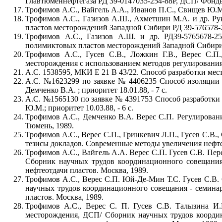
Главтюменнефтегаза РД 39-0147035-254-88Р, ДСП/ Фон
Трофимов А.С., Вайгель А.А., Иванов П.С., Свищев Ю.М
Трофимов А.С., Газизов А.Ш., Ахметшин М.А. и др. Р
пластов месторождений Западной Сибири РД 39-576578
Трофимов А.С., Газизов А.Ш. и др. РД39-5765678-2
полимиктовых пластов месторождений Западной Сибири.
Трофимов А.С., Гусев С.В., Ложкин Г.В., Верес С.П.
месторождения с использованием методов регулировани
А.С. 1538595, МКИ Е 21 В 43/22. Способ разработки мест
А.С. №1623299 по заявке № 4406235 Способ изоляции 
Демченко В.А. ; приоритет 18.01.88, - 7 с.
А.С. №1565130 по заявке № 4391753 Способ разработки
Ю.М.; приоритет 10.03.88, - 6 с.
Трофимов А.С., Демченко В.А. Верес С.П. Регулирован
Тюмень, 1989.
Трофимов А.С., Верес С.П., Гринкевич Л.П., Гусев С.В.
тезисы докладов. Современные методы увеличения нефтео
Трофимов А.С., Вайгель А.А. Верес С.П. Гусев С.В. Пе
Сборник научных трудов координационного совещания
нефтеотдачи пластов. Москва, 1989.
Трофимов А.С., Верес С.П. Юй-Де-Мин Т.С. Гусев С.В
научных трудов координационного совещания - семина
пластов. Москва, 1989.
Трофимов А.С., Верес С. П. Гусев С.В. Талызина И.
месторождения, ДСП/ Сборник научных трудов коорди