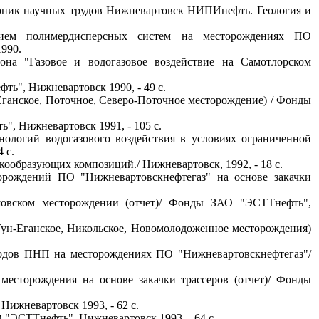
борник научных трудов Нижневартовск НИПИнефть. Геология и
ием полимердисперсных систем на месторождениях ПО
1990.
она "Газовое и водогазовое воздействие на Самотлорском
ь", Нижневартовск 1990, - 49 с.
Еганское, Поточное, Северо-Поточное месторождение) / Фонды
, Нижневартовск 1991, - 105 с.
хнологий водогазового воздействия в условиях ограниченной
 с.
ообразующих композиций./ Нижневартовск, 1992, - 18 с.
торождений ПО "Нижневартовскнефтегаз" на основе закачки
овском месторождении (отчет)/ Фонды ЗАО "ЭСТТнефть",
Гун-Еганское, Никольское, Новомолодоженное месторождения)
тодов ПНП на месторождениях ПО "Нижневартовскнефтегаз"/
есторождения на основе закачки трассеров (отчет)/ Фонды
ижневартовск 1993, - 62 с.
"ЭСТТнефть", Нижневартовск 1993, - 64 с.