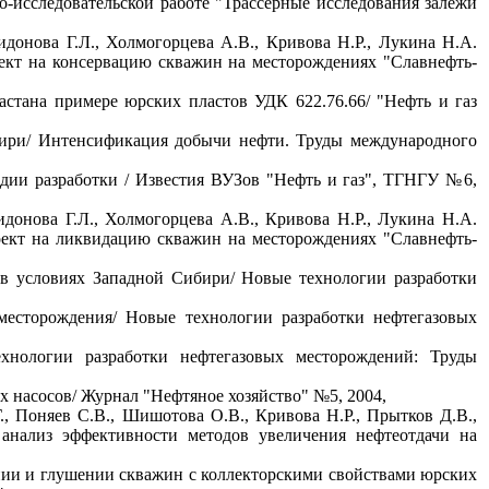
о-исследовательской работе "Трассерные исследования залежи
донова Г.Л., Холмогорцева А.В., Кривова Н.Р., Лукина Н.А.
оект на консервацию скважин на месторождениях "Славнефть-
ластана примере юрских пластов УДК 622.76.66/ "Нефть и газ
ири/ Интенсификация добычи нефти. Труды международного
адии разработки / Известия ВУЗов "Нефть и газ", ТГНГУ №6,
донова Г.Л., Холмогорцева А.В., Кривова Н.Р., Лукина Н.А.
оект на ликвидацию скважин на месторождениях "Славнефть-
 в условиях Западной Сибири/ Новые технологии разработки
месторождения/ Новые технологии разработки нефтегазовых
хнологии разработки нефтегазовых месторождений: Труды
 насосов/ Журнал "Нефтяное хозяйство" №5, 2004,
., Поняев С.В., Шишотова О.В., Кривова Н.Р., Прытков Д.В.,
 анализ эффективности методов увеличения нефтеотдачи на
оении и глушении скважин с коллекторскими свойствами юрских