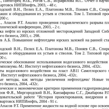
., Пятигорец Ю.Б., Рогов С.В., Исрафилова М.С. Отчет о научн
ртовск НИПИнефть, 2003, - 48 с.
одский В.Н., Пелих Е.А., Платонова М.В., Поняев С.В., Спири
жин и оборудования их устьев и стволов. Том 1. Типовой пр
00 с.
., Апасов Р.Т. Анализ проведения гидравлического разрыва п
ической конференции, 2003, - 2 с.
ока нефти из юрских отложений месторождений Западной Сиб
 бизнеса, 2003, с. 298.
ев А.Б. Повышение нефтеотдачи юрских залежей на ранней ст
одский В.Н., Пелих Е.А. Платонова М.В., Поняев С.В., Спири
ажин и оборудования их устьев и стволов. Том 2. Типовой пр
0 с.
ическое обоснование использования водогазового воздействия
озиума.-М.: Институт нефтегазового бизнеса, 2004, -432с.
аты водогазового воздействия на пласт АВ11 Самотлорского 
нститут нефтегазового бизнеса, 2004, -432с.
ые методы, как методы увеличения нефтеотдачи/ Новые те
 бизнеса, 2004, -432с.
нические и экономические критерии применения гидроприводных
ов Ф.Я., Миргородский В.Н., Канзафарова С.Г., Джабарова Р.Г
довательской работе "История проектирования, внедрения и
вартовск НИПИнефть, 2004 - 91 с.
Е., Апасов Р.Т. Применение жидкости на водной основе при осв