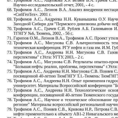
Трофимов А.С., Ащепкова Х.Р. Беляев В.А. Грачев С.И
Научно-исследовательский отчет, 2001, - 4 с.
Трофимов А.С., Леонов В.А. Анализ внедрения неста
«СибГеоТех». 2001 г.
Трофимов А.С., Андреева Н.Н. Куванышева О.У. Науч
Заподной Сибири для "Пермского дивизиона добычи не
Трофимов А.С., Грачев С.И. Рублев А.Б. Галимьянов И
ТГНГУ №6, Тюмень, 2002, - 56 с.
Гарипов О.М., Леонов В.А., Трофимов А.С. Проект ути
Трофимов А.С., Мигунова С.В. Альтернотивность техн
техническая конференция. РГУ нефти и газа им. И.М. Губк
Трофимов А.С., Андреева Н.Н. Мигунова С.В. Газов
перспективы" г.Ухта: УГТУ, 2003, - 2 с.
Трофимов А.С., Мигунова С.В. Результаты опытно-про
"Большая нефть: реалии, проблемы, перспективы" г.Ухта: У
Трофимов А.С., Андреева Н.Н. Мигунова С.В. Поняев С.
посвященной 40-летию ТюмГНГУ Т.1.-Тюмень: ТюмГНГУ, 
Трофимов А.С., Андреева Н.Н. Опыт применения гидро
университет. Материалы Всероссийской конференции "Бо
Трофимов А.С., Андреева Н.Н. Технологические осно
конференции, посвященной 40-летию Тюменского государс
Трофимов А.С., Научное и техническое обоснование п
регионе" Материалы всероссийской региональной научно
Трофимов А.С., Поняев С.В., Кривова Н.Р., Петрова С.В
нефти применительно к объекту АВ1-2 Нивагальского ме