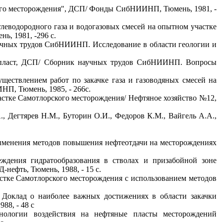
ского месторождения", ДСП/ Фонды СибНИИНП, Тюмень, 1981, -
глеводородного газа и водогазовых смесей на опытном участке
, 1981, -296 с.
аучных трудов СибНИИНП. Исследование в области геологии и
а пласт, ДСП/ Сборник научных трудов СибНИИНП. Вопросы
уществлением работ по закачке газа и газоводяных смесей на
, Тюмень, 1985, - 266с.
астке Самотлорского месторождения/ Нефтяное хозяйство №12,
., Дегтярев Н.М., Буторин О.И., Федоров К.М., Вайгель А.А.,
рименения методов повышения нефтеотдачи на месторождениях
ждения гидратообразования в стволах и призабойной зоне
нефть, Тюмень, 1988, - 15 с.
частке Самотлорского месторождения с использованием методов
. Доклад о наиболее важных достижениях в области закачки
88, - 48 с
нологии воздействия на нефтяные пласты месторождений