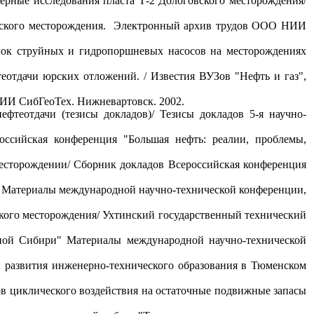
ерные исследования пласта Т-2 Дологовского месторождения/
орского месторождения. Электронный архив трудов ООО НИИ
вок струйных и гидропоршневых насосов на месторождениях
еотдачи юрских отложений. / Известия ВУЗов "Нефть и газ",
НИИ СибГеоТех. Нижневартовск. 2002.
фтеотдачи (тезисы докладов)/ Тезисы докладов 5-я научно-
ссийская конференция "Большая нефть: реалии, проблемы,
есторождении/ Сборник докладов Всероссийская конференция
и/ Материалы международной научно-технической конференции,
ого месторождения/ Ухтинский государственный технический
дной Сибири" Материалы международной научно-технической
 развития инженерно-технического образования в Тюменском
тов циклического воздействия на остаточные подвижные запасы