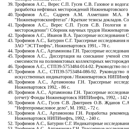
Трофимов А.С., Верес С.П. Гусев С.В. Газовое и водо
разработка нефтяных месторождений Нижневартовского
Трофимов А.С., Садреев А.М. Ахметшин М.А. Ку
"Нижневартовскнефтегаз" / Краткие тезисы докладов. Со
Трофимов А.С., Верес С.П. Гусев С.В. Геология и 
месторождении"/ Сборник научных трудов Нижневартов
Трофимов А.С., Иванов В.А. Трассерные исследования С
Трофимов А.С., Батурин С.Г. Трассерные исследования 
ЗАО "ЭСТТнефть", Нижневартовск 1991, - 78 с.
Трофимов А.С., Артамонова Г.Н. Трассерные исследован
Трофимов А.С., Диссертация на соискание ученой степ
смесимости на полимиктовых коллекторных месторожден
Трофимов А.С., СТП39-5753484-014-02. Руководство по 
Трофимов А.С., СТП39-5753484-086-92. Руководство 
искусственных индикаторов./ Нижневартовск НИПИнефть,
Трофимов А.С., Артамонова Г.Н. Трассерные иссл
Нижневартовск 1992, - 86 с.
Трофимов А.С., Артамонова Г.Н. Трассерные исследова
(отчет)/ Фонды Нижневартовск НИПИнефть, 1992, - 142 
Трофимов А.С., Гусев С.В. Дмитриев О.В. Жданов С.
"Нефтепромысловое дело", М. 1992, - 72 с.
Трофимов А.С., Артамонова Г.Н. Разработка рекомен
Нижневартовск НИПИнефть, 1992, - 240 с.
Трофимов А.С., Батурин С.Г. Индикаторные исследовани
Трофимов А.С., Артамонова Г.Н. Трассерные исследован