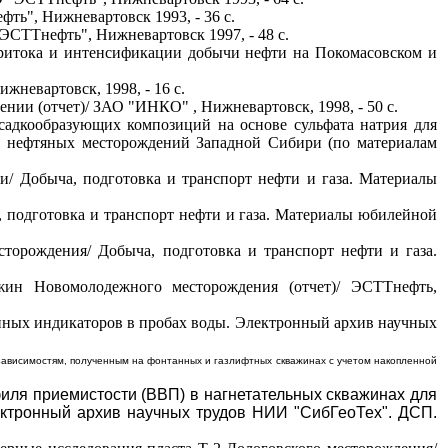
ть", Нижневартовск 1993, - 36 с.
ЭСТТнефть", Нижневартовск 1997, - 48 с.
притока и интенсификации добычи нефти на Покомасовском и
невартовск, 1998, - 16 с.
ии (отчет)/ ЗАО "ИНКО" , Нижневартовск, 1998, - 50 с.
осадкообразующих композиций на основе сульфата натрия для
 нефтяных месторождений Западной Сибири (по материалам
/ Добыча, подготовка и транспорт нефти и газа. Материалы
 подготовка и транспорт нефти и газа. Материалы юбилейной
торождения/ Добыча, подготовка и транспорт нефти и газа.
ажин Новомолодежного месторождения (отчет)/ ЭСТТнефть,
енных индикаторов в пробах воды. Электронный архив научных
зависимостям, полученным на
фонтанных и газлифтных скважинах с учетом накопленной
иля приемистости (ВВП) в нагнетательных скважинах для
ектронный архив научных трудов НИИ "СибГеоТех". ДСП.