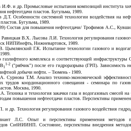
в И.Ф. и др. Промысловые испытания композиций института хи
я нефтеотдачи пластов. Бугульма, 1989.
Д.Т. Особенности системной технологии воздействия на неф
ластов. Бугульма, 1989.
589) Состав для повышения нефтеотдачи/ Трофимов А.С., Кувш
 Равицкая В.Х. Лысова Л.И. Технология регулирования газового
вск НИПИнефть, Нижневартовск, 1989.
В. Цымлянский Г.К. Испытание технологии газового и водогаг
1989.
о газлифтного комплекса и соответствующей инфраструктуры
1-2
AB
("рябчик") после его гидроразрыва (ГРП). Зависимость 
1
лифтной добычи нефти. – Тюмень - 1989.
.А. Сурнова Т.М. Анализ технико-экономической эффективност
х трудов координационного совещания - семинара по газо
стов. Москва, 1990.
А. Техника и технология закачки газа и водогазовых смесей н
тодам повышения нефтеотдачи пластов. Перспективы применен
. и др. Технология регулирования газового воздействия гид
лиант Л.С. Опыт и перспективы применения методов п
удов СибНИИНП. Состояние, перспективы внедрения методо