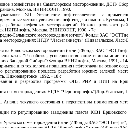
газовое воздействие на Самотлорском месторождении, ДСП/ С
 района. Москва, ВНИИОЭНГ, 1990.
ванышев У.П. Увеличение нефтеизвлечения с применен
временные методы увеличения нефтеотдачи пластов. Бугульма, 
разработка нефтяных месторождений Нижневартовского рай
ск НИПИнефть, Москва, ВНИИОЭНГ, 1990, - 7с.
редне-Салынского месторождения (отчет)/ Фонды ЗАО "ЭСТТнефт
на месторождениях НГДУ "Ласьеганнефть" (Нивагальское, Ласс-
ия на Ершовском месторождении (отчет) Фонды ЗАО "ЭСТТнефть"
ени к.т.н. "Разработка, усовершенствование и испытание те
иях Западной Сибири"/ Фонды ВНИИнефть, Москва, 1991, - 144
применению технологии повышения нефтеотдачи на основе осадк
по регулированию процесса разработки юрских залежей мес
 Нижневартовск, 1992, - 18 с.
едования и разработка программы ОПЗ, РИР и ПИП на Ерш
ния на месторождениях НГДУ "Черногорнефть"(Лор-Еганское, 
с.
А. Анализ текущего состояния и перспективы применения ме
дации по регулированию заводнения пласта ЮВ1 Ершовского м
я Урьевского месторождения (отчет)/ Фонды ЗАО "ЭСТТнефть", Н
ия на месторождениях НГДУ "Дружбанефть" (отчет)/ Фонды ЗАО 