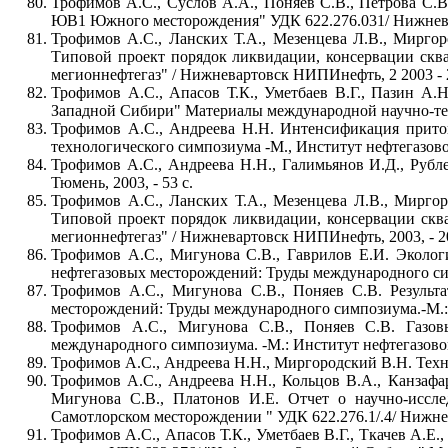
Трофимов А.С., Суслов А.А., Поняев С.В., Петрова С.В
ЮВ1 Южного месторождения" УДК 622.276.031/ Нижнева
Трофимов А.С., Ланских Т.А., Мезенцева Л.В., Миргор
Типовой проект порядок ликвидации, консервации сква
мегионнефтегаз" / Нижневартовск НИПИнефть, 2 2003 - 2
Трофимов А.С., Апасов Т.К., Уметбаев В.Г., Пазин А.Н
Западной Сибири" Материалы международной научно-техн
Трофимов А.С., Андреева Н.Н. Интенсификация прит
технологического симпозиума -М., Институт нефтегазового
Трофимов А.С., Андреева Н.Н., Галимьянов И.Д., Рубл
Тюмень, 2003, - 53 с.
Трофимов А.С., Ланских Т.А., Мезенцева Л.В., Миргор
Типовой проект порядок ликвидации, консервации скв
мегионнефтегаз" / Нижневартовск НИПИнефть, 2003, - 20
Трофимов А.С., Мигунова С.В., Гаврилов Е.И. Эколог
нефтегазовых месторождений: Труды международного симп
Трофимов А.С., Мигунова С.В., Поняев С.В. Результ
месторождений: Труды международного симпозиума.-М.: И
Трофимов А.С., Мигунова С.В., Поняев С.В. Газов
международного симпозиума. -М.: Институт нефтегазового
Трофимов А.С., Андреева Н.Н., Миргородский В.Н. Тех
Трофимов А.С., Андреева Н.Н., Кольцов В.А., Канзафар
Мигунова С.В., Платонов И.Е. Отчет о научно-иссле
Самотлорском месторождении " УДК 622.276.1/.4/ Нижне
Трофимов А.С., Апасов Т.К., Уметбаев В.Г., Ткачев А.