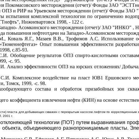
ия Покомасовского месторождения (отчет)/ Фонды ЗАО "ЭСТТнеф
ы ОПЗ и РИР на Урьевском месторождении (отчет)/ Фонды ЗАО "
аты испытания комплексной технологии по ограничению водо
нефть", Нижневартовск 1998, - 122 с.
ападно- Асомкинского месторождения (отчет)/ ЗАО "ИНКО" , Ниж
а повышения нефтеотдачи на Западно-Асомкинском месторожден
., Коваль Я.Г., Мазаев В.В., Трофимов А.С. Использование 
 «Тюменнефтегаз» Опыт повышения эффективности разработки
998, с.85-93.
С.И. Обобщение результатов ОПЗ спирто-кислотными составами
9, -с. 95.
.И. Анализ эффективности ОПЗ на юрских отложениях/ Добыча,
С.И. Комплексное воздействие на пласт ЮВ1 Ершовского мес
Томск, 1999, -с. 98.
дкообразующего состава и обработок призабойных зон скв
щего коэффициента извлечения нефти (КИН) на основе естеств
ости) пласта для добывающих скважин с перекрытым насосом лифтом по корреляционным 
 2001 г.
оотклоняющей технологии (ПОТ) путем выравнивания проф
о объекта, объединяющего разнопроницаемые пласты. Эл