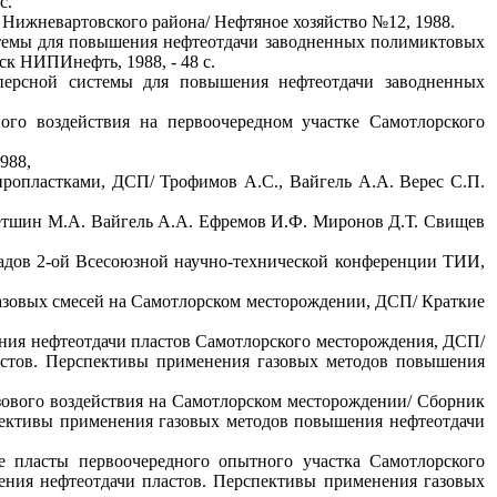
с.
 Нижневартовского района/ Нефтяное хозяйство №12, 1988.
стемы для повышения нефтеотдачи заводненных полимиктовых
 НИПИнефть, 1988, - 48 с.
сперсной системы для повышения нефтеотдачи заводненных
вого воздействия на первоочередном участке Самотлорского
988,
ропластками, ДСП/ Трофимов А.С., Вайгель А.А. Верес С.П.
метшин М.А. Вайгель А.А. Ефремов И.Ф. Миронов Д.Т. Свищев
ладов 2-ой Всесоюзной научно-технической конференции ТИИ,
догазовых смесей на Самотлорском месторождении, ДСП/ Краткие
ения нефтеотдачи пластов Самотлорского месторождения, ДСП/
астов. Перспективы применения газовых методов повышения
ового воздействия на Самотлорском месторождении/ Сборник
пективы применения газовых методов повышения нефтеотдачи
е пласты первоочередного опытного участка Самотлорского
ния нефтеотдачи пластов. Перспективы применения газовых