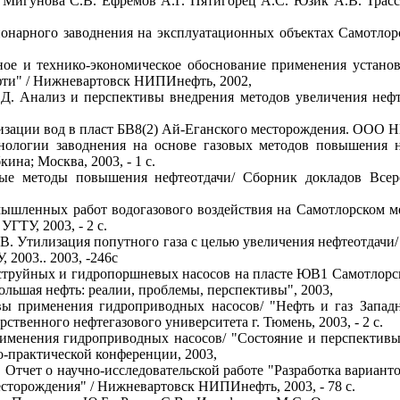
. Мигунова С.В. Ефремов А.Г. Пятигорец А.С. Юзик А.В. Трасс
ционарного заводнения на эксплуатационных объектах Самотл
ное и технико-экономическое обоснование применения устано
фти" / Нижневартовск НИПИнефть, 2002,
.Д. Анализ и перспективы внедрения методов увеличения нефт
лизации вод в пласт БВ8(2) Ай-Еганского месторождения. ООО 
ологии заводнения на основе газовых методов повышения не
ина; Москва, 2003, - 1 с.
ые методы повышения нефтеотдачи/ Сборник докладов Всеро
мышленных работ водогазового воздействия на Самотлорском м
ГТУ, 2003, - 2 с.
В. Утилизация попутного газа с целью увеличения нефтеотдач
2003.. 2003, -246с
струйных и гидропоршневых насосов на пласте ЮВ1 Самотлорск
льшая нефть: реалии, проблемы, перспективы", 2003,
вы применения гидроприводных насосов/ "Нефть и газ Запа
твенного нефтегазового университета г. Тюмень, 2003, - 2 с.
рименения гидроприводных насосов/ "Состояние и перспективы
-практической конференции, 2003,
. Отчет о научно-исследовательской работе "Разработка вариан
сторождения" / Нижневартовск НИПИнефть, 2003, - 78 с.