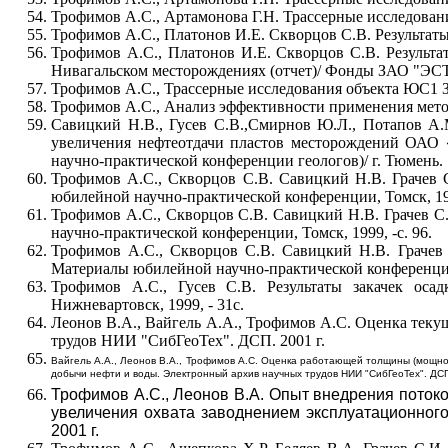
Трофимов А.С., Артамонова Г.Н. Трассерные исследован
Трофимов А.С., Платонов И.Е. Скворцов С.В. Результат
Трофимов А.С., Платонов И.Е. Скворцов С.В. Результ
Нивагальском месторождениях (отчет)/ Фонды ЗАО "ЭСТТ
Трофимов А.С., Трассерные исследования объекта ЮС1 З
Трофимов А.С., Анализ эффективности применения метод
Савицкий Н.В., Гусев С.В.,Смирнов Ю.Л., Потапов А.М
увеличения нефтеотдачи пластов месторождений ОАО
научно-практической конференции геологов)/ г. Тюмень. 1
Трофимов А.С., Скворцов С.В. Савицкий Н.В. Грачев 
юбилейной научно-практической конференции, Томск, 199
Трофимов А.С., Скворцов С.В. Савицкий Н.В. Грачев С
научно-практической конференции, Томск, 1999, -с. 96.
Трофимов А.С., Скворцов С.В. Савицкий Н.В. Грачев 
Материалы юбилейной научно-практической конференции, 
Трофимов А.С., Гусев С.В. Результаты закачек оса
Нижневартовск, 1999, - 31с.
Леонов В.А., Вайгель А.А., Трофимов А.С. Оценка теку
трудов НИИ "СибГеоТех". ДСП. 2001 г.
Вайгель А.А., Леонов В.А., Трофимов А.С. Оценка работающей толщины (мощн
добычи нефти и воды. Электронный архив научных трудов НИИ "СибГеоТех". ДСП.
Трофимов А.С., Леонов В.А. Опыт внедрения поток
увеличения охвата заводнением эксплуатационног
2001 г.