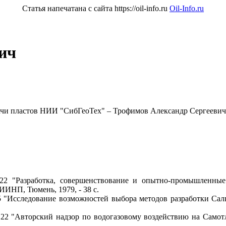
Статья напечатана с сайта https://oil-info.ru
Oil-Info.ru
ич
ачи пластов НИИ "СибГеоТех" – Трофимов Александр Сергеевич
.22 "Разработка, совершенствование и опытно-промышленны
ИНП, Тюмень, 1979, - 38 с.
,55 "Исследование возможностей выбора методов разработки
05,22 "Авторский надзор по водогазовому воздействию на Са