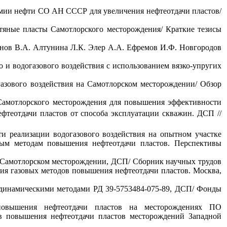
мии нефти СО АН СССР для увеличения нефтеотдачи пластов/
тяные пласты Самотлорского месторождения/ Краткие тезисы
инов В.А. Алтунина Л.К. Элер А.А. Ефремов И.Ф. Новгородов
 и водогазового воздействия с использованием вязко-упругих
азового воздействия на Самотлорском месторождении/ Обзор
Самотлорского месторождения для повышения эффективности
нефтеотдачи пластов от способа эксплуатации скважин. ДСП //
и реализации водогазового воздействия на опытном участке
вым методам повышения нефтеотдачи пластов. Перспективы
а Самотлорском месторождении, ДСП/ Сборник научных трудов
ия газовых методов повышения нефтеотдачи пластов. Москва,
родинамическими методами РД 39-5753484-075-89, ДСП/ Фонды
овышения нефтеотдачи пластов на месторождениях ПО
в повышения нефтеотдачи пластов месторождений Западной