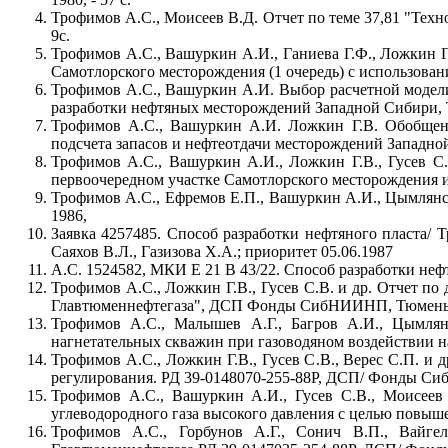
Трофимов А.С., Моисеев В.Д. Отчет по теме 37,81 "Тех
9с.
Трофимов А.С., Вашуркин А.И., Ганиева Г.Ф., Ложкин Г.
Самотлорского месторождения (1 очередь) с использов
Трофимов А.С., Вашуркин А.И. Выбор расчетной модели
разработки нефтяных месторождений Западной Сибири, 
Трофимов А.С., Вашуркин А.И. Ложкин Г.В. Обобщен
подсчета запасов и нефтеотдачи месторождений Западно
Трофимов А.С., Вашуркин А.И., Ложкин Г.В., Гусев С.В
первоочередном участке Самотлорского месторождени
Трофимов А.С., Ефремов Е.П., Вашуркин А.И., Цымлянск
1986,
Заявка 4257485. Способ разработки нефтяного пласта/ 
Саяхов В.Л., Газизова Х.А.; приоритет 05.06.1987
А.С. 1524582, МКИ Е 21 В 43/22. Способ разработки нефт
Трофимов А.С., Ложкин Г.В., Гусев С.В. и др. Отчет 
Главтюменнефтегаза", ДСП Фонды СибНИИНП, Тюмень, 1
Трофимов А.С., Малышев А.Г., Багров А.И., Цымлян
нагнетательных скважин при газоводяном воздействии н
Трофимов А.С., Ложкин Г.В., Гусев С.В., Верес С.П. и
регулирования. РД 39-0148070-255-88Р, ДСП/ Фонды С
Трофимов А.С., Вашуркин А.И., Гусев С.В., Моисеев 
углеводородного газа высокого давления с целью повыш
Трофимов А.С., Горбунов А.Г., Сонич В.П., Вайге