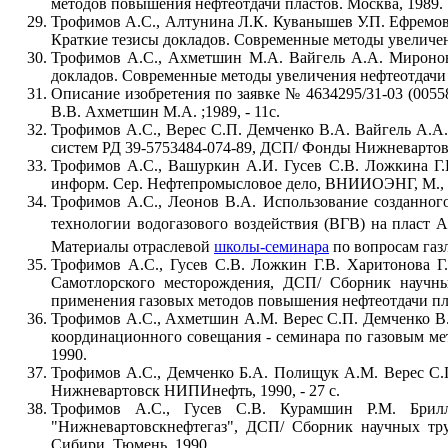
методов повышения нефтеотдачи пластов. Москва, 1989.
Трофимов А.С., Алтунина Л.К. Куванышев У.П. Ефремо
Краткие тезисы докладов. Современные методы увеличени
Трофимов А.С., Ахметшин М.А. Вайгель А.А. Миронов 
докладов. Современные методы увеличения нефтеотдачи п
Описание изобретения по заявке № 4634295/31-03 (005
В.В. Ахметшин М.А. ;1989, - 11с.
Трофимов А.С., Верес С.П. Демченко В.А. Вайгель А.А.
систем РД 39-5753484-074-89, ДСП/ Фонды Нижневарто
Трофимов А.С., Вашуркин А.И. Гусев С.В. Ложкина Г.
информ. Сер. Нефтепромысловое дело, ВНИИОЭНГ, М., 
Трофимов А.С., Леонов В.А. Использование
созданног
технологии водогазового воздействия (ВГВ) на пласт 
Материалы отраслевой
школы-семинара
по вопросам газ
Трофимов А.С., Гусев С.В. Ложкин Г.В. Харитонова Г
Самотлорского месторождения, ДСП/ Сборник научны
применения газовых методов повышения нефтеотдачи пла
Трофимов А.С., Ахметшин А.М. Верес С.П. Демченко В.
координационного совещания - семинара по газовым ме
1990.
Трофимов А.С., Демченко Б.А. Полищук А.М. Верес С.П
Нижневартовск НИПИнефть, 1990, - 27 с.
Трофимов А.С., Гусев С.В. Курамшин Р.М. Брил
"Нижневартовскнефтегаз", ДСП/ Сборник научных тр
Сибири, Тюмень, 1990.