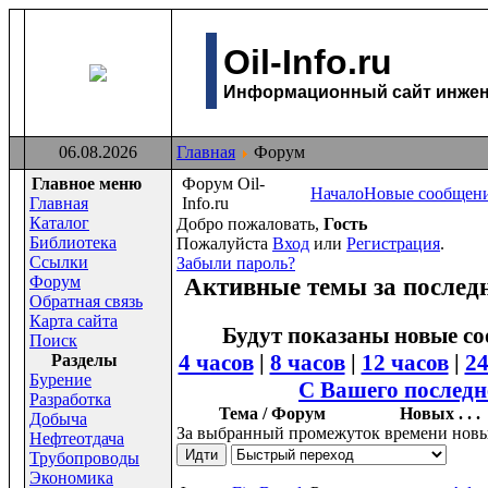
Oil-Info.ru
Информационный сайт инжене
06.08.2026
Главная
Форум
Главное меню
Форум Oil-
Начало
Новые сообщен
Главная
Info.ru
Каталог
Добро пожаловать,
Гость
Библиотека
Пожалуйста
Вход
или
Регистрация
.
Ссылки
Забыли пароль?
Форум
Активные темы за последни
Обратная связь
Карта сайта
Будут показаны новые со
Поиск
4 часов
|
8 часов
|
12 часов
|
24
Раздeлы
Бурение
С Вашего последн
Разработка
Тема / Форум
Новых . . .
Добыча
За выбранный промежуток времени новы
Нефтеотдача
Трубопроводы
Экономика