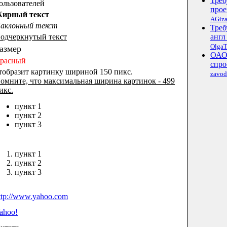
Треб
ользователей
прое
ирный текст
AGiza
аклонный текст
Треб
одчеркнутый текст
англ 
OlgaT
азмер
ОАО 
расный
спро
тобразит картинку шириной 150 пикс.
zavo
омните, что максимальная ширина картинок - 499
икс.
пункт 1
пункт 2
пункт 3
пункт 1
пункт 2
пункт 3
ttp://www.yahoo.com
ahoo!