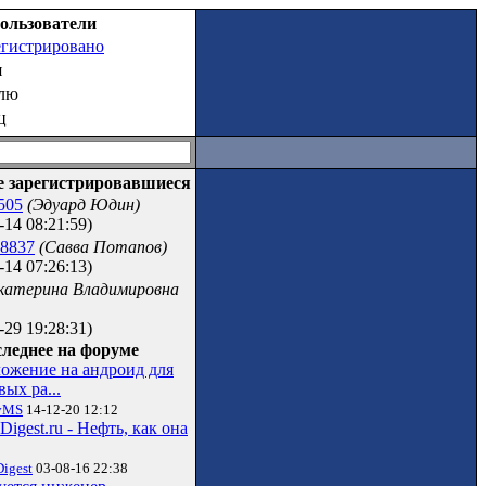
ользователи
егистрировано
я
елю
ц
е зарегистрировавшиеся
505
(Эдуард Юдин)
-14 08:21:59)
8837
(Савва Потапов)
-14 07:26:13)
катерина Владимировна
-29 19:28:31)
леднее на форуме
ожение на андроид для
вых ра...
ovMS
14-12-20 12:12
oDigest.ru - Нефть, как она
Digest
03-08-16 22:38