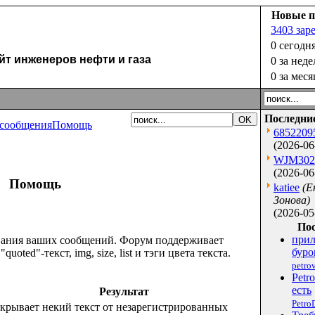
Новые п
3403 зар
0 сегодн
 инженеров нефти и газа
0 за нед
0 за меся
Последни
сообщения
Помощь
6852209
(2026-06
WJM302
(2026-06
Помощь
katiee
(Е
Зонова)
(2026-05
Пос
прил
вания ваших сообщений. Форум поддерживает
буро
 "quoted"-текст, img, size, list и тэги цвета текста.
petr
Petr
есть
Результат
Petro
крывает некий текст от незарегистрированных