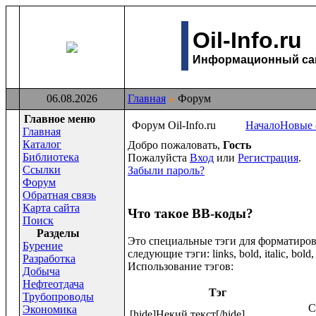
Oil-Info.ru
Информационный сайт
06.08.2026
Главная
Форум
Главное меню
Форум Oil-Info.ru
Начало
Новые 
Главная
Каталог
Добро пожаловать,
Гость
Библиотека
Пожалуйста
Вход
или
Регистрация
.
Ссылки
Забыли пароль?
Форум
Обратная связь
Карта сайта
Что такое BB-коды?
Поиск
Раздeлы
Это специальные тэги для форматиро
Бурение
следующие тэги: links, bold, italic, bold,
Разработка
Использование тэгов:
Добыча
Нефтеотдача
Тэг
Трубопроводы
С
Экономика
[hide]Некий текст[/hide]