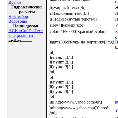
п
Другое
Гидравлические
[b]Жирный текст[/b]
Ж
расчеты
[i]Наклонный текст[/i]
Н
Нефтесбор
[u]Подчеркнутый текст[/u]
П
Водоводы
Р
[size=4]Размер[/size]
Наши друзья
НИИ «СибГеоТех»
[color=#FF0000]Красный[/color]
К
Специалисты
о
[img=150]ссылка_на_картинку[/img]
П
п
[ul]
[li]пункт 1[/li]
[li]пункт 2[/li]
[li]пункт 3[/li]
[/ul]
[ol]
[li]пункт 1[/li]
[li]пункт 2[/li]
[li]пункт 3[/li]
[/ol]
[url]http://www.yahoo.com[/url]
h
[url=http://www.yahoo.com]Yahoo!
Y
[/url]