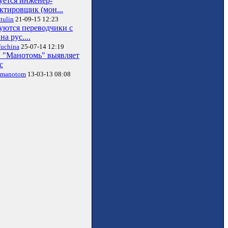
уется инженер-
ктировщик (мон...
tulin
21-09-15 12:23
уются переводчики с
на рус....
uchina
25-07-14 12:19
"Манотомь" выявляет
с
dmanotom
13-03-13 08:08