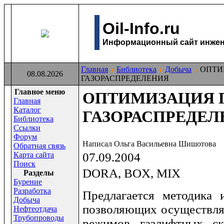
Oil-Info.ru
Информационный сайт инжене
Главная
Библиотека
Добыча
ОПТИ
08.08.2026
ГАЗОРАСПРЕДЕЛЕНИЯ
Главное меню
ОПТИМИЗАЦИЯ 
Главная
Каталог
ГАЗОРАСПРЕДЕЛ
Библиотека
Ссылки
Форум
Написал Ольга Васильевна Шишотова
Обратная связь
Карта сайта
07.09.2004
Поиск
DORA, BOX, MIX
Раздeлы
Бурение
Разработка
Предлагается методика 
Добыча
позволяющих осуществля
Нефтеотдача
Трубопроводы
режимов газлифтных с