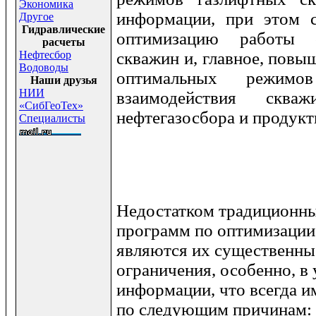
Экономика
информации, при этом 
Другое
Гидравлические
оптимизацию работы 
расчеты
Нефтесбор
скважин и, главное, повы
Водоводы
оптимальных режим
Наши друзья
НИИ
взаимодействия сква
«СибГеоТех»
нефтегазосбора и продукт
Специалисты
Недостатком традиционны
программ по оптимизации 
являются их существенны
ограничения, особенно, в
информации, что всегда и
по следующим причинам
: