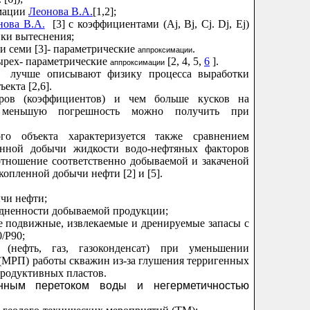
имации
Леонова В.А.
[1,2];
нова В.А.
[3] с коэффициентами (Aj, Bj, Cj. Dj, Ej)
тики вытеснения;
]- и семи [3]- параметрические
.
аппроксимации
тырех- параметрические
[2, 4, 5,
6
].
аппроксимации
лучше описывают физику процесса выработки
екта [2,6].
ров (коэффициентов) и чем больше кусков на
м меньшую погрешность можно получить при
го объекта характеризуется также сравнением
енной добычи жидкости водо-нефтяных факторов
тношение соответственно добываемой и закаченой
копленной добычи нефти [2] и [5].
ычи нефти;
одненности добываемой продукции;
е подвижные, извлекаемые и дренируемые запасы с
/P90;
 (нефть, газ, газоконденсат) при уменьшении
(МРП) работы скважин из-за глушения терригенных
продуктивных пластов.
нным перетоком воды и негерметичностью