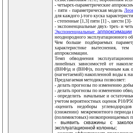
- четырех-параметрические аппрокс
- пяти - параметрическая модель
Лео
для каждого j-того куска характерис
- степенные [1,3] пяти [1] -, шести [3
- экспоненциальные двух- трех- и че
Экспоненциальные
аппроксимации
неоднородного эксплуатационного объ
Чем больше подбираемых парамет
характеристике вытеснения, те
аппроксимации.
Темп обводнения эксплуатационно
линейных зависимостей от накопл
(ВНФ)д и (ВНФ)з, полученным как о
(нагнетаемой) накопленной воды к на
Предлагаемая методика позволяет:
- делать прогнозы по изменению доб
- делать прогнозы по изменению обв
- определить начальные и остаточны
учетом вероятностных оценок P10/P50
-оценить недоборы углеводородов
(снижении) межремонтного периода 
(полимиктовых) низкопроницаемых 
- выявить скважины с заколо
эксплуатационной колонны;