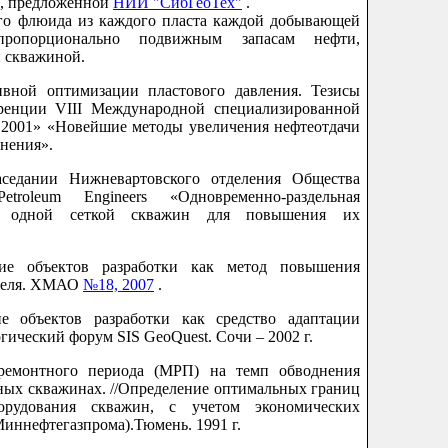
, предложенной
НИИ "СибГеоТех"
.
ого флюида из каждого пласта каждой добывающей
ропорционально подвижным запасам нефти,
 скважиной.
вной оптимизации пластового давления. Тезисы
еренции VIII Международной специализированной
– 2001» «Новейшие методы увеличения нефтеотдачи
енения».
аседании Нижневартовского отделения Общества
roleum Engineers «Одновременно-раздельная
ов одной сеткой скважин для повышения их
ие объектов разработки как метод повышения
ателя. ХМАО
№18, 2007
.
е объектов разработки как средство адаптации
гический форум SIS GeoQuest. Сочи –
2002 г
.
ремонтного периода (МРП) на темп обводнения
ных скважинах. //Определение оптимальных границ
рудования скважин, с учетом экономических
 Миннефтегазпрома).Тюмень.
1991 г
.