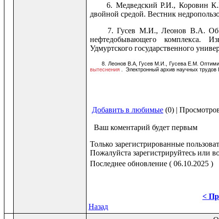
6. Медведский Р.И., Коровин К
двойной средой. Вестник недрополь
7. Гусев М.И., Леонов В.А. О
нефтедобывающего комплекса. Из
Удмуртского государственного универс
8. Леонов В.А, Гусев М.И., Гусева Е.М. Опт
вытеснения
. Электронный архив научных трудов Н
Добавить в любимые
(0) | Просмотро
Ваш коментарий будет первым
Только зарегистрированные пользоват
Пожалуйста зарегистрируйтесь или во
Последнее обновление ( 06.10.2025 )
< Пр
Назад