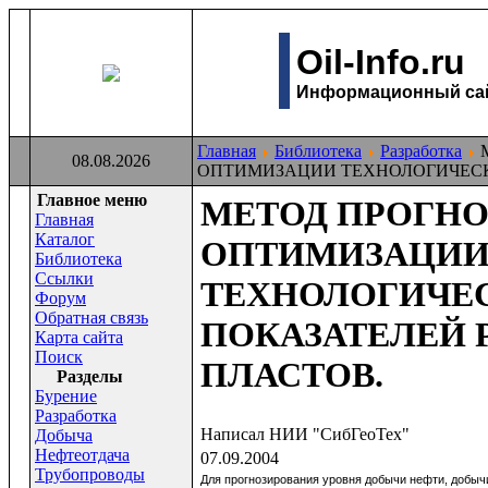
Oil-Info.ru
Информационный сайт
Главная
Библиотека
Разработка
М
08.08.2026
ОПТИМИЗАЦИИ ТЕХНОЛОГИЧЕСК
Главное меню
МЕТОД ПРОГНО
Главная
Каталог
ОПТИМИЗАЦИ
Библиотека
Ссылки
ТЕХНОЛОГИЧЕ
Форум
Обратная связь
ПОКАЗАТЕЛЕЙ 
Карта сайта
Поиск
ПЛАСТОВ.
Раздeлы
Бурение
Разработка
Написал НИИ "СибГеоТех"
Добыча
Нефтеотдача
07.09.2004
Трубопроводы
Для прогнозирования уровня добычи нефти, добыч