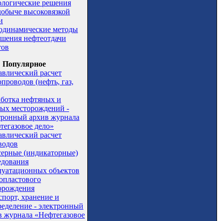
ологические решения
добыче высоковязкой
и
одинамические методы
шения нефтеотдачи
тов
Популярное
авлический расчет
проводов (нефть, газ,
аботка нефтяных и
вых месторождений -
тронный архив журнала
тегазовое дело»
авлический расчет
водов
серные (индикаторные)
едования
луатационных объектов
опластового
орождения
спорт, хранение и
ределение - электронный
в журнала «Нефтегазовое