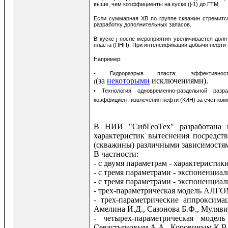
выше, чем коэффициенты на куске (j-1) до ГТМ.
Если суммарная ХВ по группе скважин стремится
разработку дополнительных запасов.
В куске j после мероприятия увеличивается дол
пласта (ПНП). При интенсификации добычи нефти 
Например:
• Гидроразрыв пласта: эффективн
(за
некоторыми
исключениями).
(
• Технология одновременно-раздельной разр
коэффициент извлечения нефти (КИН) за счёт ком
В НИИ "СибГеоТех" разработана 
характеристик вытеснения посредст
(скважины) различными зависимостя
В частности:
- с двумя параметрам - характеристи
- с тремя параметрами - экспоненциа
- с тремя параметрами - экспоненциа
- трех-параметрическая модель АЛГО
- трех-параметрические аппроксима
Амелина И.Д., Сазонова Б.Ф., Муляви
- четырех-параметрическая моде
Севастьяновым А.А., Коровиным К.В. 