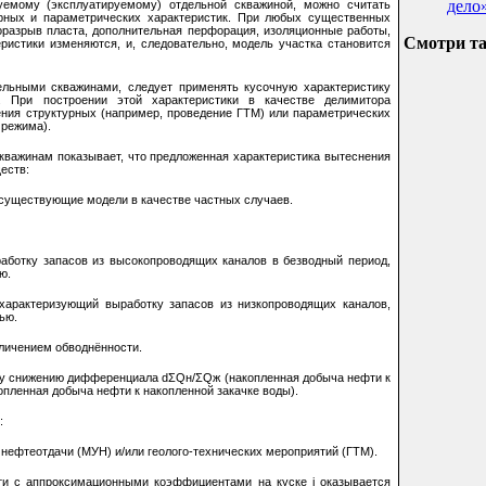
дело
уемому (эксплуатируемому) отдельной скважиной, можно считать
урных и параметрических характеристик. При любых существенных
роразрыв пласта, дополнительная перфорация, изоляционные работы,
Смотри т
еристики изменяются, и, следовательно, модель участка становится
ельными скважинами, следует применять кусочную характеристику
.). При построении этой характеристики в качестве делимитора
ения структурных (например, проведение ГТМ) или параметрических
 режима).
кважинам показывает, что предложенная характеристика вытеснения
еств:
е существующие модели в качестве частных случаев.
ботку запасов из высокопроводящих каналов в безводный период,
ю.
арактеризующий выработку запасов из низкопроводящих каналов,
ью.
еличением обводнённости.
ому снижению дифференциала dΣQн/ΣQж (накопленная добыча нефти к
пленная добыча нефти к накопленной закачке воды).
:
нефтеотдачи (МУН) и/или геолого-технических мероприятий (ГТМ).
и с аппроксимационными коэффициентами на куске j оказывается