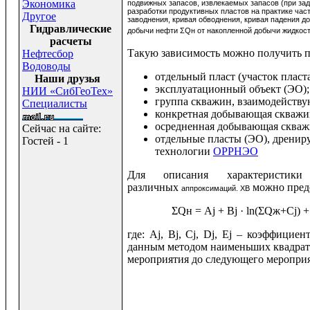
Экономика
подвижных запасов, извлекаемых запасов (при зад
разработки продуктивных пластов на практике час
Другое
заводнения, кривая обводнения, кривая падения д
Гидравлические
добычи нефти ΣQн от накопленной добычи жидкос
расчеты
Такую зависимость можно получить 
Нефтесбор
Водоводы
отдельный пласт (участок пласта
Наши друзья
эксплуатационный объект (ЭО)
НИИ «СибГеоТех»
группа скважин, взаимодейству
Специалисты
конкретная добывающая скважи
осредненная добывающая скважи
Сейчас на сайте:
отдельные пласты (ЭО), дренир
Гостей - 1
технологии
ОРРНЭО
Для описания характеристики
различных
можно предс
аппроксимаций. ХВ
ΣQн = Аj + Вj · ln(ΣQж+Cj) 
где: Аj, Вj, Сj, Dj, Ej – коэффици
данным методом наименьших квадратов
мероприятия до следующего мероприя