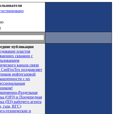
ользователи
егистрировано
лю
ц
едние публикации
едование пластов
вающих скважин с
льзованием
тического канала связи
СибГеоТех поздравляет
тников нефтегазовой
ышленности с их
ессиональным
дником!
временно-Раздельная
чка (ОРЗ) и Поочередная
ка (ПЗ) рабочего агента
, газа, ВГС)
ого-технические и