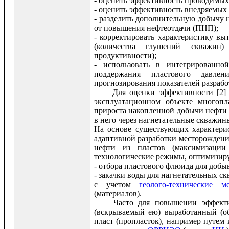
- оценить эффективность проводимых
- оценить эффективность внедряемых
- разделить дополнительную добычу 
от повышения нефтеотдачи (ПНП);
- корректировать характеристику в
(количества глушений скважин)
продуктивности);
- использовать в интегрированной
поддержания пластового давле
прогнозирования показателей разрабо
Для оценки эффективности [2]
эксплуатационном объекте многопл
прироста накопленной добычи нефти 
в него через нагнетательные скважин
На основе существующих характери
адаптивной разработки месторождения
нефти из пластов (максимизаци
технологические режимы, оптимизир
- отбора пластового флюида для доб
- закачки воды для нагнетательных ск
с учетом
геолого-технические 
(материалов).
Часто для повышении эффекти
(вскрываемый ею) выработанный (о
пласт (пропласток), например путем 