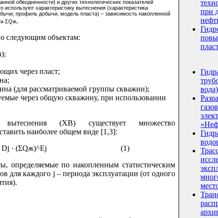
техн
анной обводненности) и других технологических показателей
то используют характеристику вытеснения (характеристика
при 
обычи, профиль добычи, модель пласта) – зависимость накопленной
нефт
.
ти ΣQж
Гидр
по следующим объектам:
повы
плас
);
;
ющих через пласт;
Гидр
на;
трубо
на (для рассматриваемой группы скважин);
вода)
уемые через общую скважину, при использовании
Разр
газо
элек
 вытеснения (ХВ) существует множество
«Неф
тавить наиболее общем виде [1,3]:
Гидр
водо
+ Dj · (ΣQж)^Ej
(1)
Трас
иссл
енты, определяемые по накопленным статистическим
эксп
 для каждого j – периода эксплуатации (от одного
мног
тия).
мест
Тран
расп
архи