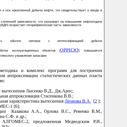
 к оси накопленной добычи нефти, это свидетельствует о вводе в
я степенной зависимости, что указывает на повышение нефтеотдачи
(ИДН) возрастает логарифмическая часть зависимости.
ость обычно связана с интенсификацией добычи
ОРРНЭО
аботки эксплуатационных объектов (
): повышается
плексного управления запасами
методика и комплекс программ для построения
вом аппроксимации статистических данных пласта
ми:
ки вытеснения Лысенко В.Д., Дж.Арпс;
льная аппроксимация Стасенкова В.В.;
льная характеристика вытеснения
Леонова В.А.
[
2
];
МЕС-1 [6];
ции Казакова А.А., Орлова В.С., Ревенко В.М.,
на С.Ф. и др.;
ль АЛГОМЕС-2, предложенная Медведским Р.И.,
[6]);