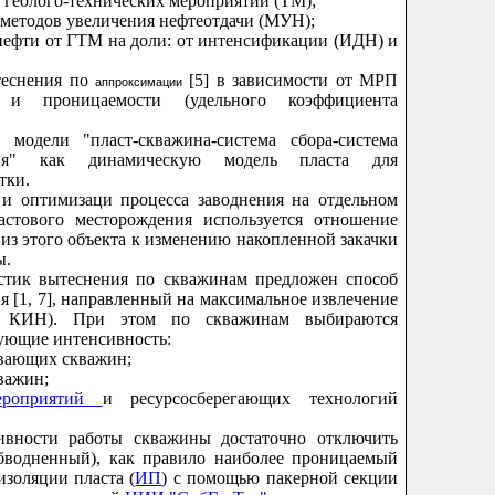
 геолого-технических мероприятий (ТМ);
 методов увеличения нефтеотдачи (МУН);
нефти от ГТМ на доли: от интенсификации (ИДН) и
ытеснения по
[5] в зависимости от МРП
аппроксимации
 и проницаемости (удельного коэффициента
 модели "пласт-скважина-система сбора-система
ния" как динамическую модель пласта для
тки.
 и оптимизаци процесса заводнения на отдельном
астового месторождения используется отношение
из этого объекта к изменению накопленной закачки
ы.
стик вытеснения по скважинам предложен способ
 [1, 7], направленный на максимальное извлечение
и КИН). При этом по скважинам выбираются
ующие интенсивность:
ывающих скважин;
важин;
мероприятий
и ресурсосберегающих технологий
вности работы скважины достаточно отключить
бводненный), как правило наиболее проницаемый
изоляции пласта (
ИП
) с помощью пакерной секции