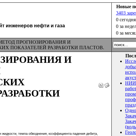
Новые п
3403 зар
0 сегодня
 инженеров нефти и газа
0 за неде
0 за меся
ЕТОД ПРОГНОЗИРОВАНИЯ И
ИХ ПОКАЗАТЕЛЕЙ РАЗРАБОТКИ ПЛАСТОВ.
Посл
ЗИРОВАНИЯ И
Иссл
добы
И
испо
акус
СКИХ
НИИ 
рабо
РАЗРАБОТКИ
пром
проф
праз
Одно
Зака
Закач
(воды
Геол
и жидкости, темпа обводнения, коэффициента падения дебита,