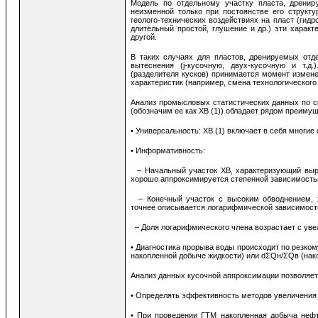
Модель по отдельному участку пласта, дренир
неизменной только при постоянстве его структ
геолого-технических воздействиях на пласт (гид
длительный простой, глушение и др.) эти характ
другой.
В таких случаях для пластов, дренируемых отд
вытеснения (j-кусочную, двух-кусочную и т.д
(разделителя кусков) принимается момент измен
характеристик (например, смена технологического
Анализ промысловых статистических данных по с
(обозначим ее как ХВ (1)) обладает рядом преимущ
• Универсальность: ХВ (1) включает в себя многи
• Информативность:
– Начальный участок ХВ, характеризующий выра
хорошо аппроксимируется степенной зависимость
– Конечный участок с высоким обводнением, х
точнее описывается логарифмической зависимост
– Доля логарифмического члена возрастает с ув
• Диагностика прорыва воды происходит по резк
накопленной добыче жидкости) или dΣQн/ΣQв (нако
Анализ данных кусочной аппроксимации позволяет
• Определять эффективность методов увеличения 
• При проведении ГТМ накопленная добыча нефт