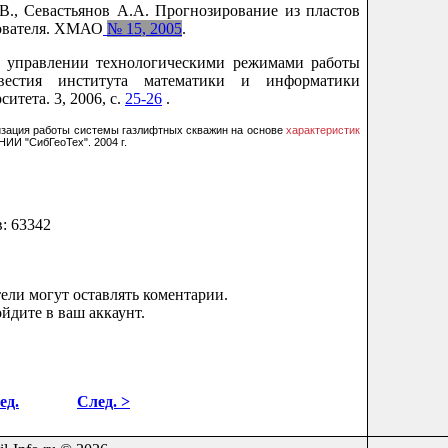
.В., Севастьянов А.А. Прогнозирование из пластов
зователя. ХМАО
№ 15, 2005
.
б управлении технологическими режимами работы
вестия института математики и информатики
итета. 3, 2006, с.
25-26
.
имизация работы системы газлифтных скважин на основе
характеристик
ИИ "СибГеоТех". 2004 г.
в: 63342
ели могут оставлять коментарии.
йдите в ваш аккаунт.
ед.
След. >