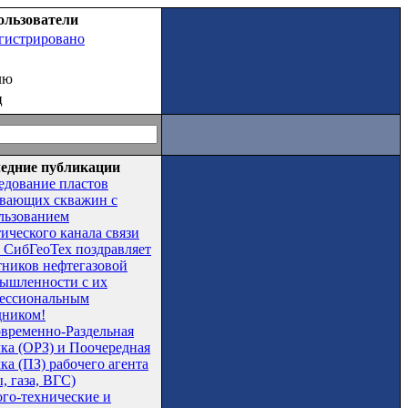
ользователи
егистрировано
лю
ц
едние публикации
едование пластов
вающих скважин с
льзованием
тического канала связи
СибГеоТех поздравляет
тников нефтегазовой
ышленности с их
ессиональным
дником!
временно-Раздельная
чка (ОРЗ) и Поочередная
ка (ПЗ) рабочего агента
, газа, ВГС)
ого-технические и