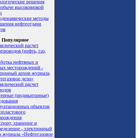
ологические решения
добыче высоковязкой
и
одинамические методы
шения нефтеотдачи
тов
Популярное
авлический расчет
проводов (нефть, газ,
аботка нефтяных и
вых месторождений -
тронный архив журнала
тегазовое дело»
авлический расчет
водов
серные (индикаторные)
едования
луатационных объектов
опластового
орождения
спорт, хранение и
ределение - электронный
в журнала «Нефтегазовое