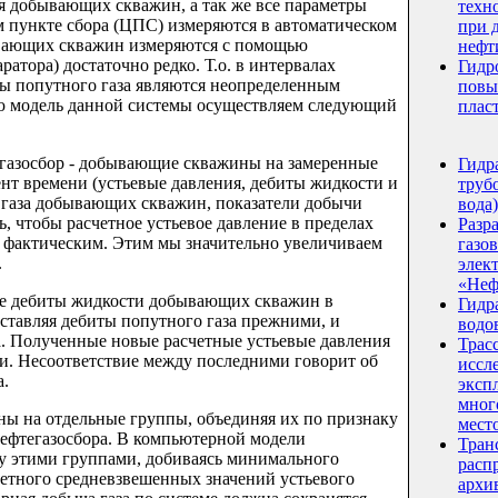
я добывающих скважин, а так же все параметры
техн
м пункте сбора (ЦПС) измеряются в автоматическом
при 
ывающих скважин измеряются с помощью
нефт
ратора) достаточно редко. Т.о. в интервалах
Гидр
ы попутного газа являются неопределенным
повы
ю модель данной системы осуществляем следующий
плас
егазосбор - добывающие скважины на замеренные
Гидр
нт времени (устьевые давления, дебиты жидкости и
трубо
 газа добывающих скважин, показатели добычи
вода)
ь, чтобы расчетное устьевое давление в пределах
Разр
 фактическим. Этим мы значительно увеличиваем
газо
.
элек
«Неф
ые дебиты жидкости добывающих скважин в
Гидр
ставляя дебиты попутного газа прежними, и
водо
а. Полученные новые расчетные устьевые давления
Трас
и. Несоответствие между последними говорит об
иссл
а.
эксп
мног
ны на отдельные группы, объединяя их по признаку
мест
нефтегазосбора. В компьютерной модели
Тран
у этими группами, добиваясь минимального
расп
четного средневзвешенных значений устьевого
архи