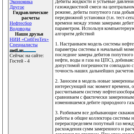
Дебиты жидкости и устьевые давлени
Экономика
газожидкостной смеси на центрально
Другое
режиме, дебиты попутного газа доб
Гидравлические
передвижной установки (т.н. тест-сепа
расчеты
времени между этими замерами дебит
Нефтесбор
параметром. Используя компьютерну
Водоводы
алгоритм действий
Наши друзья
НИИ «СибГеоТех»
1. Настраиваем модель системы нефт
Специалисты
параметры системы в начальный моме
последние замеры дебитов попутного
Сейчас на сайте:
нефти, воды и газа на ЦПС), добиваяс
Гостей - 4
допустимой погрешности совпадало с
точность наших дальнейших расчетов
2. Заносим в модель новые замеренн
интересующий нас момент времени, о
рассчитываем систему нефтегазосбор
сравниваем с фактически замеренным
изменившемся дебите природного газ
3. Разбиваем все добывающие скважи
работы в общие коллектора системы 
перераспределяем попутный газ межд
расхождения сумм замеренного и рас