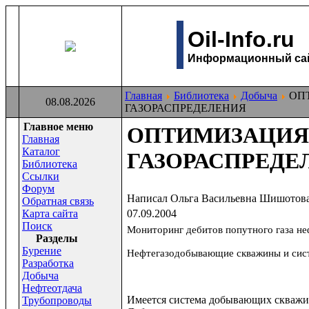
Oil-Info.ru
Информационный сайт
Главная
Библиотека
Добыча
ОП
08.08.2026
ГАЗОРАСПРЕДЕЛЕНИЯ
Главное меню
ОПТИМИЗАЦИЯ
Главная
Каталог
ГАЗОРАСПРЕДЕ
Библиотека
Ссылки
Форум
Написал Ольга Васильевна Шишотов
Обратная связь
Карта сайта
07.09.2004
Поиск
Мониторинг дебитов попутного газа н
Раздeлы
Бурение
Нефтегазодобывающие скважины и сист
Разработка
Добыча
Нефтеотдача
Имеется система добывающих скважин
Трубопроводы