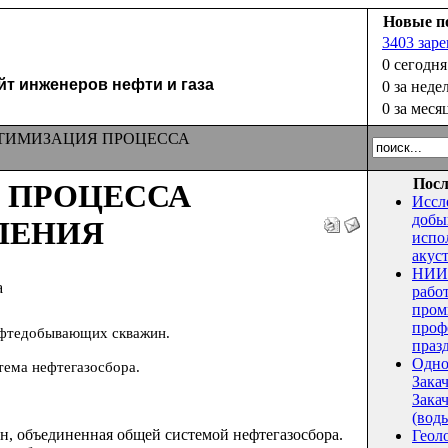
Новые п
3403 зар
0 сегодня
 инженеров нефти и газа
0 за неде
0 за меся
ТИМИЗАЦИЯ ПРОЦЕССА
Посл
 ПРОЦЕССА
Иссл
добы
ЛЕНИЯ
испо
акус
НИИ 
а
рабо
пром
проф
ефтедобывающих скважин.
праз
Одно
ема нефтегазосбора.
Зака
Закач
(воды
, объединенная общей системой нефтегазосбора.
Геол