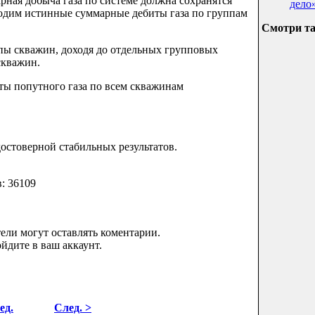
рная добыча газа по системе должна сохранятся
дело
ходим истинные суммарные дебиты газа по группам
Смотри т
ппы скважин, доходя до отдельных групповых
скважин.
ты попутного газа по всем скважинам
остоверной стабильных результатов.
в: 36109
ели могут оставлять коментарии.
йдите в ваш аккаунт.
ед.
След. >