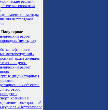
ологические решения
добыче высоковязкой
и
одинамические методы
шения нефтеотдачи
тов
Популярное
авлический расчет
проводов (нефть, газ,
аботка нефтяных и
вых месторождений -
тронный архив журнала
тегазовое дело»
авлический расчет
водов
серные (индикаторные)
едования
луатационных объектов
опластового
орождения
спорт, хранение и
ределение - электронный
в журнала «Нефтегазовое