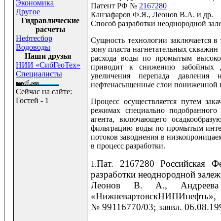
Экономика
Патент РФ №
2167280
Другое
Канзафаров Ф.Я., Леонов В.А. и др.
Гидравлические
Способ разработки неоднородной зале
расчеты
Нефтесбор
Сущность технологии заключается в 
Водоводы
зону пласта нагнетательных скважи
Наши друзья
расхода воды по промытым высоко
НИИ «СибГеоТех»
приводит к снижению забойных 
Специалисты
увеличения перепада давления 
нефтенасыщенные слои пониженной 
Сейчас на сайте:
Гостей - 1
Процесс осуществляется путем зак
режимах специально подобранного 
агента, включающего осадкообраз
фильтрацию воды по промытым интер
потоков заводнения в низкопроница
в процесс разработки.
Пат. 2167280 Российская 
1.
разработки неоднородной залежи
Леонов В. А., Андреев
«НижневартовскНИПИнефть», 
№ 99116770/03; заявл. 06.08.19