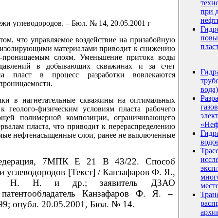
техн
при 
нефт
жи углеводородов. – Бюл. № 14, 20.05.2001 г
Гидр
повы
том, что управляемое воздействие на призабойную
плас
н изолирующими материалами приводит к снижению
-проницаемым слоям. Уменьшение притока воды
давлений в добывающих скважинах и за счет
Гидр
на пласт в процесс разработки вовлекаются
трубо
проницаемости.
вода)
Разр
ачки в нагнетательные скважины на оптимальных
газо
к геолого-физическим условиям пласта рабочего
элек
ующей полимерной композиции, ограничивающего
«Неф
валам пласта, что приводит к перераспределению
Гидр
емые нефтенасыщенные слои, ранее не выключенные
водо
Трас
иссл
Федерация, 7МПК Е 21 В 43/22. Способ
эксп
 углеводородов [Текст] / Канзафаров Ф. Я.,
мног
а Н. Н. и др.; заявитель ДЗАО
мест
патентообладатель Канзафаров Ф. Я. –
Тран
99; опубл. 20.05.2001, Бюл. № 14.
расп
архи