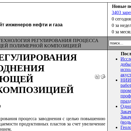
Новые п
3403 зар
0 сегодня
 инженеров нефти и газа
0 за неде
0 за меся
ЕХНОЛОГИЯ РЕГУЛИРОВАНИЯ ПРОЦЕССА
ЩЕЙ ПОЛИМЕРНОЙ КОМПОЗИЦИЕЙ
Посл
ЕГУЛИРОВАНИЯ
Иссл
добы
ОДНЕНИЯ
испо
акус
УЮЩЕЙ
НИИ 
рабо
КОМПОЗИЦИЕЙ
пром
проф
праз
а
Одно
Зака
Закач
лирования процесса заводнения с целью повышению
(воды
аемости продуктивных пластов за счет увеличение
Геол
ением.