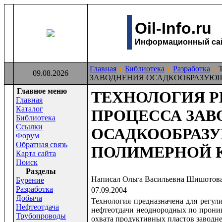
Oil-Info.ru
Информационный сайт
Главная
Библиотека
Разработка
Т
09.08.2026
ЗАВОДНЕНИЯ ОСАДКООБРАЗУЮ
Главное меню
ТЕХНОЛОГИЯ Р
Главная
Каталог
ПРОЦЕССА ЗАВ
Библиотека
Ссылки
ОСАДКООБРАЗ
Форум
Обратная связь
ПОЛИМЕРНОЙ 
Карта сайта
Поиск
Раздeлы
Написал Ольга Васильевна Шишотов
Бурение
Разработка
07.09.2004
Добыча
Технология предназначена для регу
Нефтеотдача
нефтеотдачи неоднородных по прониц
Трубопроводы
охвата продуктивных пластов заводн