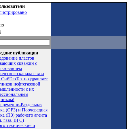
ользователи
егистрировано
лю
ц
едние публикации
едование пластов
вающих скважин с
льзованием
тического канала связи
СибГеоТех поздравляет
тников нефтегазовой
ышленности с их
ессиональным
дником!
временно-Раздельная
чка (ОРЗ) и Поочередная
ка (ПЗ) рабочего агента
, газа, ВГС)
ого-технические и