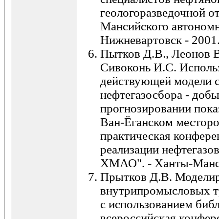
геологоразведочной о
Мансийского автономно
Нижневартовск - 2001
Пытков Д.В., Леонов В
Сивоконь И.С. Исполь
действующей модели 
нефтегазосбора - доб
прогнозировании пока
Ван-Ёганском месторо
практическая конфер
реализации нефтегазо
ХМАО". - Ханты-Манси
Прытков Д.В. Модели
внутрипромысловых т
с использованием биб
всероссийская конфер