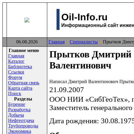
Oil-Info.ru
Информационный сайт инжене
06.08.2026
Главная
Специалисты
Прытков Дмит
Главное меню
Прытков Дмитрий
Главная
Каталог
Валентинович
Библиотека
Ссылки
Форум
Написал Дмитрий Валентинович Прытк
Обратная связь
Карта сайта
21.09.2007
Поиск
ООО НИИ «СибГеоТех», г.
Раздeлы
Бурение
Заместитель генерального
Разработка
Добыча
Дата рождения: 30.08.1975
Нефтеотдача
Трубопроводы
Экономика