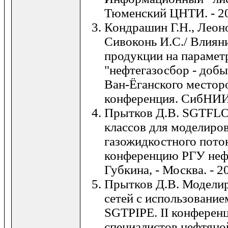
Тюменский ЦНТИ. - 2
Кондрашин Г.Н., Леоно
Сивоконь И.С./ Влиян
продукции на парамет
"нефтегазосбор - до
Ван-Ёганского местор
конференция. СибНИИН
Прытков Д.В. SGTFLO
классов для моделиро
газожидкостного поток
конференцию РГУ нефт
Губкина, - Москва. - 2
Прытков Д.В. Модели
сетей с использование
SGTPIPE. II конферен
специалистов нефтяно