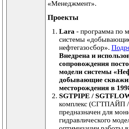
«Менеджмент».
Проекты
Lara
- программа по 
системы «добывающие
нефтегазосбор».
Подр
Внедрена и использо
сопровождения пост
модели системы «Неф
добывающие скважи
месторождения в 1998
SGTPIPE / SGTFLO
комплекс (СГТПАЙП 
предназначен для мони
гидравлического моде
оптимизации работы 