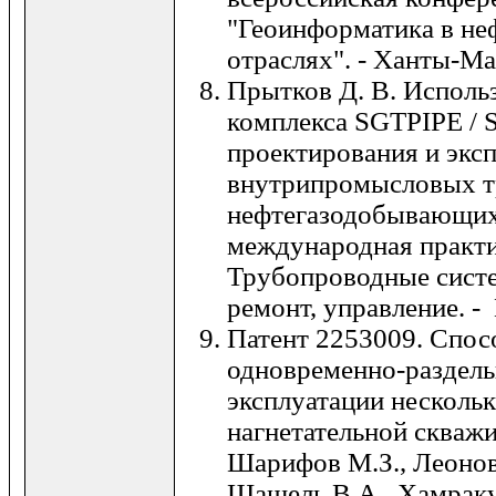
"Геоинформатика в не
отраслях". - Ханты-Ма
Прытков Д. В. Исполь
комплекса SGTPIPE /
проектирования и экс
внутрипромысловых т
нефтегазодобывающих 
международная практ
Трубопроводные систе
ремонт, управление. -
Патент 2253009. Спо
одновременно-раздель
эксплуатации нескольк
нагнетательной скваж
Шарифов М.З., Леонов
Шашель В.А., Хамраку