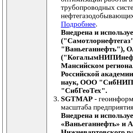
трубопроводных сист
нефтегазодобывающих
Подробнее
.
Внедрена и использу
("Самотлорнефтегаз
"Ваньеганнефть"), 
("КогалымНИПИнефт
Мансийском региона
Российской академии
наук, ООО "СибНИ
"СибГеоТех".
SGTMAP
- геоинформ
масштаба предприятия
Внедрена и использу
«Ваньеганнефть» и 
Нижневартовского р