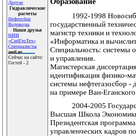
Образование
Другое
Гидравлические
расчеты
1992-1998 Новосиби
Нефтесбор
государственный техничес
Водоводы
Наши друзья
магистр техники и технол
НИИ
«Информатика и вычислит
«СибГеоТех»
Специалисты
Специальность: системы 
и управления.
Сейчас на сайте:
Гостей - 2
Магистерская диссертация
идентификация физико-ма
системы нефтегазосбор -
на примере Ван-Еганского
2004-2005 Государств
Высшая Школа Экономики 
Президентская программа
управленческих кадров п