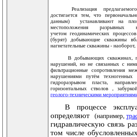
Реализация предлагаем
достигается тем, что первоначаль
данным) устанавливают на площ
местоположения разрывны
учетом
геодинамических процессо
(бурят) добывающие скважины вб
нагнетательные скважины - наоборот, 
В добывающих скважинах, 
нарушений, но не связанных с ним
фильтрационные сопротивления ме
нарушениями путём техногенных 
гидроразрывом пласта, направле
горизонтальных стволов , забурк
геолого-техническими мероприятиям
В процессе эксплу
определяют
(например,
тра
гидравлическую связь ра
том числе обусловленны