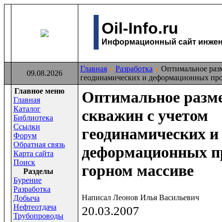
Oil-Info.ru
Информационный сайт инжене
Главная
Разработка
Оптимальное разм
09.08.2026
геодинамических и деформационных про
Главное меню
Оптимальное разм
Главная
Каталог
скважин с учетом
Библиотека
Ссылки
геодинамических и
Форум
Обратная связь
деформационных пр
Карта сайта
Поиск
горном массиве
Раздeлы
Бурение
Разработка
Написал Леонов Илья Васильевич
Добыча
Нефтеотдача
20.03.2007
Трубопроводы