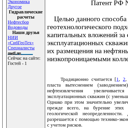
Патент РФ
Экономика
Другое
Гидравлические
расчеты
Целью данного способа я
Нефтесбор
геотехнологического под
Водоводы
Наши друзья
капитальных вложений за 
НИИ
эксплуатационных скважи
«СибГеоТех»
Специалисты
их размещения на нефтяны
низкопроницаемыми колл
Сейчас на сайте:
Гостей - 1
Традиционно считается [
1
,
2
пласта вытеснением (заводнение
нефтеизвлечения увеличивае
эксплуатационных скважин (с уменьш
Однако при этом значительно увели
прежде всего, на бурение этих 
геологической неопределенности.
разрешается с помощью технико-эко
с учетом рисков.