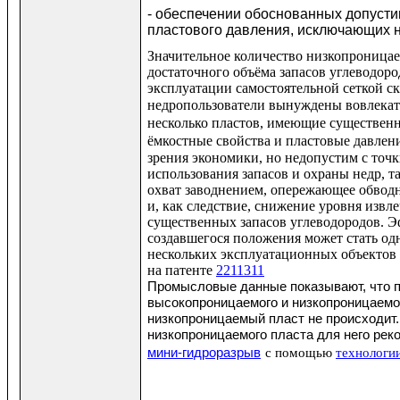
- обеспечении обоснованных допуст
пластового давления, исключающих
Значительное количество низкопроницае
достаточного объёма запасов углеводоро
эксплуатации самостоятельной сеткой с
недропользователи
вынуждены вовлекать
несколько пластов, имеющие существен
ёмкостные свойства и пластовые давлен
зрения экономики, но недопустим с точ
использования запасов и охраны недр, 
охват заводнением, опережающее обвод
и, как следствие, снижение уровня извл
существенных запасов углеводородов. 
создавшегося положения может стать од
нескольких эксплуатационных объектов 
на патенте
2211311
Промысловые данные показывают, что п
высокопроницаемого и низкопроницаемог
низкопроницаемый пласт не происходит
низкопроницаемого пласта для него рек
мини-гидроразрыв
с помощью
технолог