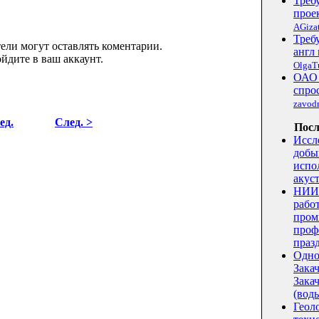
Треб
прое
AGizat
Треб
ели могут оставлять коментарии.
англ 
йдите в ваш аккаунт.
OlgaT
ОАО 
спро
zavod
ед.
След. >
Посл
Иссл
добы
испо
акус
НИИ 
рабо
пром
проф
праз
Одно
Зака
Закач
(воды
Геол