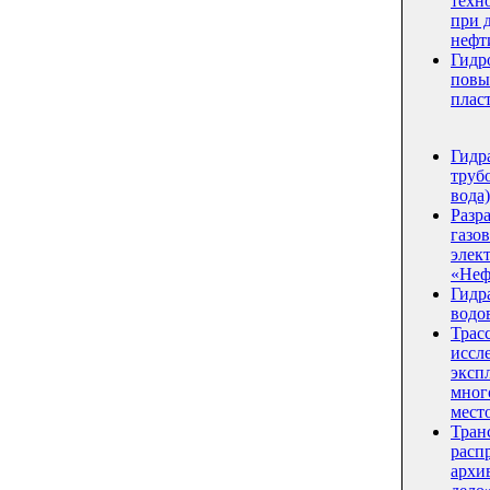
техн
при 
нефт
Гидр
повы
плас
Гидр
трубо
вода)
Разр
газо
элек
«Неф
Гидр
водо
Трас
иссл
эксп
мног
мест
Тран
расп
архи