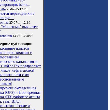
уется инженер-
ктировщик (мон...
ulin
21-09-15 12:23
уются переводчики с
на рус....
uchina
25-07-14 12:19
"Манотомь" выявляет
с
manotom
13-03-13 08:08
едние публикации
едование пластов
вающих скважин с
льзованием
тического канала связи
СибГеоТех поздравляет
тников нефтегазовой
ышленности с их
ессиональным
дником!
временно-Раздельная
чка (ОРЗ) и Поочередная
ка (ПЗ) рабочего агента
, газа, ВГС)
ого-технические и