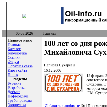
Oil-Info.ru
Информационный сайт
06.08.2026
Главная
Главное меню
100 лет со дня ро
Главная
Каталог
Михайловича Сух
Библиотека
Ссылки
Форум
Написал Сухаревы
Обратная связь
Карта сайта
16.12.2006
Поиск
12 февраля 
Раздeлы
советского 
Бурение
Сухарева. 
Разработка
котором мож
Добыча
Г.М. Сухаре
Нефтеотдача
Трубопроводы
Экономика
Добавить в любимые
(0) | Просмотро