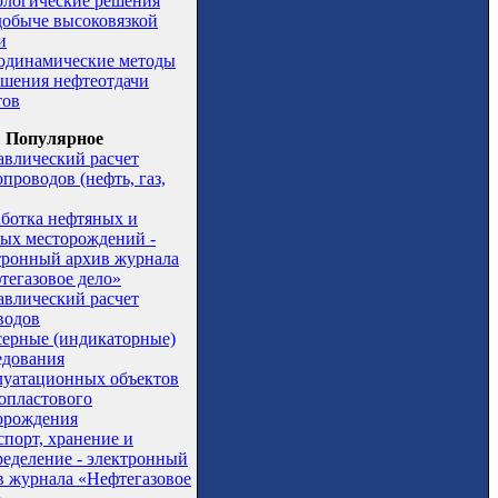
ологические решения
добыче высоковязкой
и
одинамические методы
шения нефтеотдачи
тов
Популярное
авлический расчет
проводов (нефть, газ,
аботка нефтяных и
вых месторождений -
тронный архив журнала
тегазовое дело»
авлический расчет
водов
серные (индикаторные)
едования
луатационных объектов
опластового
орождения
спорт, хранение и
ределение - электронный
в журнала «Нефтегазовое