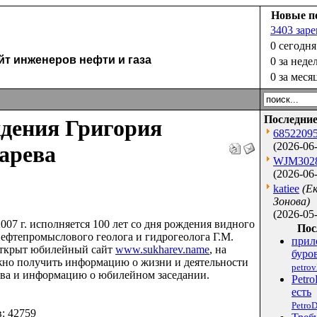
Новые п
3403 зар
0 сегодня
 инженеров нефти и газа
0 за неде
0 за меся
Последние
ждения Григория
6852209
(2026-06-
арева
WJM302
(2026-06-
katiee
(Е
Зонова)
(2026-05-
2007 г. исполняется 100 лет со дня рождения видного
Пос
нефтепромыслового геолога и гидрогеолога Г.М.
прил
Открыт юбилейный сайт
www.sukharev.name
, на
буров
но получить информацию о жизни и деятельности
petro
ва и информацию о юбилейном заседании.
Petro
есть
PetroD
в: 42759