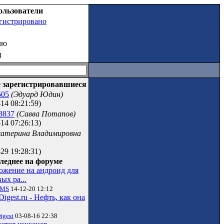
ользователи
егистрировано
лю
ц
 зарегистрировавшиеся
505
(Эдуард Юдин)
14 08:21:59)
8837
(Савва Потапов)
14 07:26:13)
катерина Владимировна
29 19:28:31)
леднее на форуме
ожение на андроид для
ых ра...
vMS
14-12-20 12:12
Digest.ru - Нефть, как она
igest
03-08-16 22:38