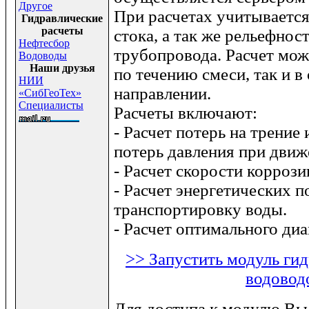
Другое
При расчетах учитывается
Гидравлические
расчеты
стока, а так же рельефнос
Нефтесбор
трубопровода. Расчет мож
Водоводы
Наши друзья
по течению смеси, так и в
НИИ
направлении.
«СибГеоТех»
Специалисты
Расчеты включают:
- Расчет потерь на трение
потерь давления при движ
- Расчет скорости корроз
- Расчет энергетических п
транспортировку воды.
- Расчет оптимального ди
>> Запустить модуль гид
водовод
Для доступа к модулю Вы