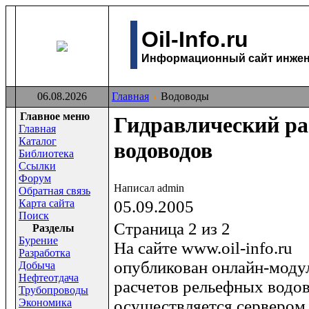
Oil-Info.ru
Информационный сайт инжене
06.08.2026
Главная
Водоводы
Главное меню
Гидравлический ра
Главная
Каталог
водоводов
Библиотека
Ссылки
Форум
Написал admin
Обратная связь
Карта сайта
05.09.2005
Поиск
Страница 2 из 2
Раздeлы
Бурение
На сайте www.oil-info.ru
Разработка
опубликован онлайн-моду
Добыча
Нефтеотдача
расчетов рельефных водов
Трубопроводы
Экономика
осуществляется серверо