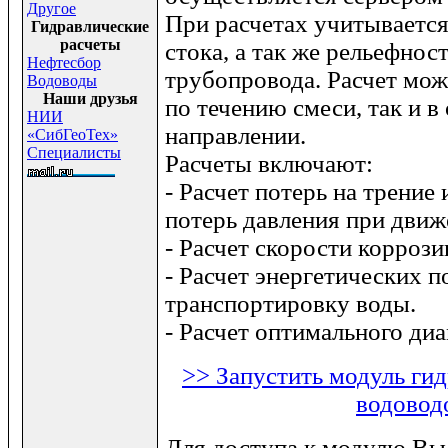
Другое
При расчетах учитывается
Гидравлические
расчеты
стока, а так же рельефнос
Нефтесбор
трубопровода. Расчет мож
Водоводы
Наши друзья
по течению смеси, так и в
НИИ
направлении.
«СибГеоТех»
Специалисты
Расчеты включают:
- Расчет потерь на трение
потерь давления при движ
- Расчет скорости корроз
- Расчет энергетических п
транспортировку воды.
- Расчет оптимального ди
>> Запустить модуль гид
водовод
Для доступа к модулю Вы