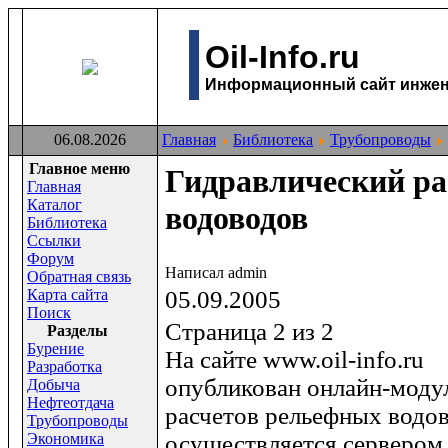
Oil-Info.ru
Информационный сайт инжене
06.08.2026
Главная
Библиотека
Трубопроводы
Главное меню
Гидравлический ра
Главная
Каталог
водоводов
Библиотека
Ссылки
Форум
Написал admin
Обратная связь
Карта сайта
05.09.2005
Поиск
Страница 2 из 2
Раздeлы
Бурение
На сайте www.oil-info.ru
Разработка
опубликован онлайн-моду
Добыча
Нефтеотдача
расчетов рельефных водов
Трубопроводы
Экономика
осуществляется серверо