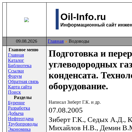
Oil-Info.ru
Информационный сайт инжене
09.08.2026
Главная
Водоводы
Главное меню
Подготовка и пере
Главная
Каталог
углеводородных газ
Библиотека
Ссылки
конденсата. Технол
Форум
Обратная связь
оборудование.
Карта сайта
Поиск
Раздeлы
Написал Зиберт Г.К. и др.
Бурение
Разработка
07.08.2005
Добыча
Зиберт Г.К., Седых А.Д.,
Нефтеотдача
Трубопроводы
Михайлов Н.В., Демин В.
Экономика