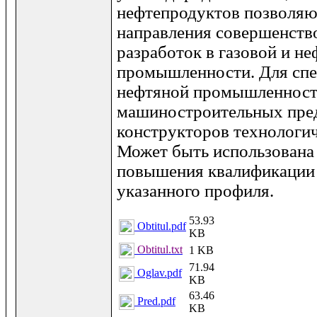
нефтепродуктов позволяю
направления совершенств
разработок в газовой и н
промышленности. Для спе
нефтяной промышленност
машиностроительных пре
конструкторов технологич
Может быть использована 
повышения квалификации 
указанного профиля.
53.93
Obtitul.pdf
KB
Obtitul.txt
1 KB
71.94
Oglav.pdf
KB
63.46
Pred.pdf
KB