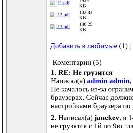
79.01
11.pdf
KB
102.83
12.pdf
KB
130.25
13.pdf
KB
Добавить в любимые
(1) 
Коментарии (5)
1.
RE: Не грузится
Написал(а)
admin admin
,
Не качалось из-за ограни
браузерах. Сейчас должно
настройками браузера по
2.
Написал(а)
janekev
, в 
не грузятся с 1й по 9ю гл