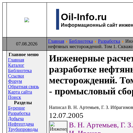
Oil-Info.ru
Информационный сайт инжене
Главная
Библиотека
Разработка
Инж
07.08.2026
нефтяных месторождений. Том 1. Скваж
Главное меню
Инженерные расче
Главная
Каталог
разработке нефтян
Библиотека
Ссылки
месторождений. То
Форум
Обратная связь
- промысловый сбо
Карта сайта
Поиск
Раздeлы
Написал В. Н. Артемьев, Г. З. Ибрагимо
Бурение
Разработка
12.07.2005
Добыча
В. Н. Артемьев, Г. З
Нефтеотдача
Трубопроводы