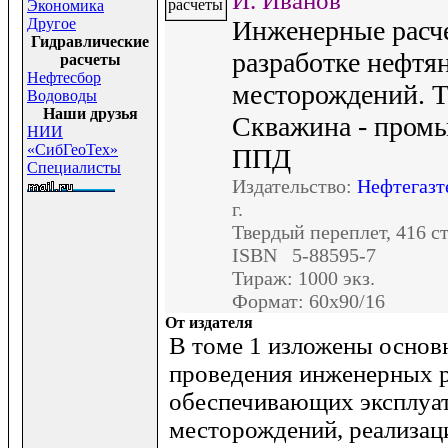
И. Иванов
Экономика
Другое
Инженерные расч
Гидравлические
разработке нефтя
расчеты
Нефтесбор
месторождений. Т
Водоводы
Наши друзья
Скважина - промы
НИИ
«СибГеоТех»
ППД
Специалисты
Издательство:
Нефтегазт
г.
Твердый переплет, 416 ст
ISBN 5-88595-7
Тираж: 1000 экз.
Формат: 60x90/16
От издателя
В томе 1 изложены основ
проведения инженерных р
обеспечивающих эксплуа
месторождений, реализац