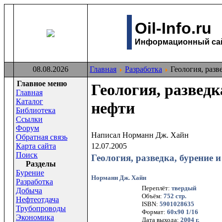
Oil-Info.ru
Информационный сайт
08.08.2026
Главная
Разработка
Геология, разв
Главное меню
Геология, разведк
Главная
Каталог
нефти
Библиотека
Ссылки
Форум
Написал Норманн Дж. Хайн
Обратная связь
Карта сайта
12.07.2005
Поиск
Геология, разведка, бурение
Раздeлы
Бурение
Норманн Дж. Хайн
Разработка
Переплёт:
твердый
Добыча
Объём:
752 стр.
Нефтеотдача
ISBN:
5901028635
Трубопроводы
Формат:
60х90 1/16
Экономика
Дата выхода:
2004 г.