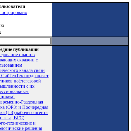
ользователи
егистрировано
лю
ц
едние публикации
едование пластов
вающих скважин с
льзованием
тического канала связи
СибГеоТех поздравляет
тников нефтегазовой
ышленности с их
ессиональным
дником!
временно-Раздельная
чка (ОРЗ) и Поочередная
ка (ПЗ) рабочего агента
, газа, ВГС)
ого-технические и
ологические решения