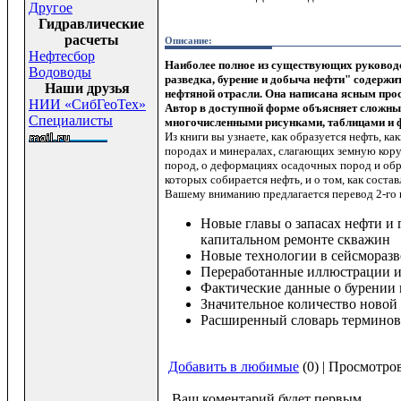
Другое
Гидравлические
расчеты
Описание:
Нефтесбор
Наиболее полное из существующих руководс
Водоводы
разведка, бурение и добыча нефти" содержи
Наши друзья
нефтяной отрасли. Она написана ясным про
НИИ «СибГеоТех»
Автор в доступной форме объясняет сложны
Специалисты
многочисленными рисунками, таблицами и 
Из книги вы узнаете, как образуется нефть, к
породах и минералах, слагающих земную кору
пород, о деформациях осадочных пород и обра
которых собирается нефть, и о том, как соста
Вашему вниманию предлагается перевод 2-го 
Новые главы о запасах нефти и г
капитальном ремонте скважин
Новые технологии в сейсморазв
Переработанные иллюстрации и
Фактические данные о бурении 
Значительное количество новой
Расширенный словарь терминов
Добавить в любимые
(0) | Просмотро
Ваш коментарий будет первым