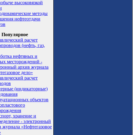
добыче высоковязкой
и
одинамические методы
шения нефтеотдачи
тов
Популярное
авлический расчет
проводов (нефть, газ,
аботка нефтяных и
вых месторождений -
тронный архив журнала
тегазовое дело»
авлический расчет
водов
серные (индикаторные)
едования
луатационных объектов
опластового
орождения
спорт, хранение и
ределение - электронный
в журнала «Нефтегазовое
»