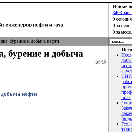
Новые п
3403 зар
0 сегодня
 инженеров нефти и газа
0 за неде
0 за меся
едка, бурение и добыча нефти
Посл
а, бурение и добыча
Иссл
добы
испо
акус
НИИ 
рабо
пром
проф
 и добыча нефти
праз
Одно
Зака
Закач
(воды
Геол
техн