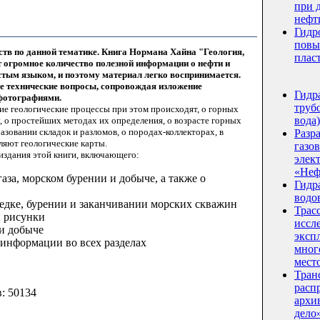
при 
нефт
Гидр
повы
тв по данной тематике. Книга Нормана Хайна "Геология,
плас
т огромное количество полезной информации о нефти и
стым языком, и поэтому материал легко воспринимается.
е технические вопросы, сопровождая изложение
Гидр
фотографиями.
трубо
акие геологические процессы при этом происходят, о горных
вода)
, о простейших методах их определения, о возрасте горных
зовании складок и разломов, о породах-коллекторах, в
Разр
вляют геологические карты.
газо
издания этой книги, включающего:
элек
«Неф
аза, морском бурении и добыче, а также о
Гидр
водо
едке, бурении и заканчивании морских скважин
Трас
 рисунки
иссл
и добыче
эксп
 информации во всех разделах
мног
мест
Тран
расп
в: 50134
архи
дело