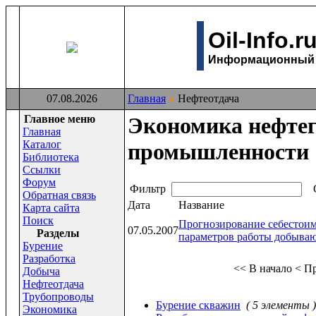
Oil-Info.r
Информационный с
07.08.2026
Главная
Нефтеотдача
Главное меню
Экономика нефте
Главная
Каталог
промышленности
Библиотека
Ссылки
Форум
Фильтр
С
Обратная связь
Дата
Название
Карта сайта
Поиск
Прогнозирование себестои
07.05.2007
Раздeлы
параметров работы добыва
Бурение
Разработка
<< В начало
< П
Добыча
Нефтеотдача
Трубопроводы
Бурение скважин
( 5 элементы )
Экономика