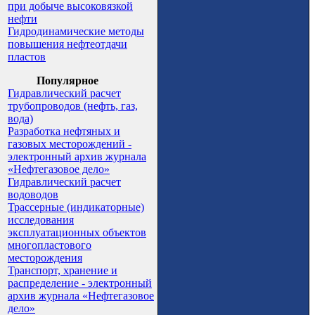
при добыче высоковязкой
нефти
Гидродинамические методы
повышения нефтеотдачи
пластов
Популярное
Гидравлический расчет
трубопроводов (нефть, газ,
вода)
Разработка нефтяных и
газовых месторождений -
электронный архив журнала
«Нефтегазовое дело»
Гидравлический расчет
водоводов
Трассерные (индикаторные)
исследования
эксплуатационных объектов
многопластового
месторождения
Транспорт, хранение и
распределение - электронный
архив журнала «Нефтегазовое
дело»