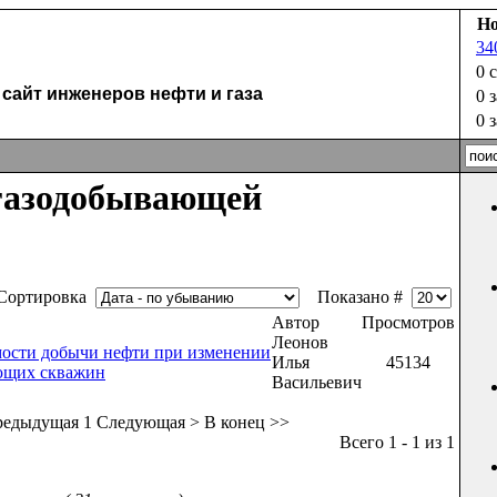
Но
34
u
0 
айт инженеров нефти и газа
0 
0 
газодобывающей
ортировка
Показано #
Автор
Просмотров
Леонов
мости добычи нефти при изменении
Илья
45134
ющих скважин
Васильевич
редыдущая
1
Следующая >
В конец >>
Всего 1 - 1 из 1