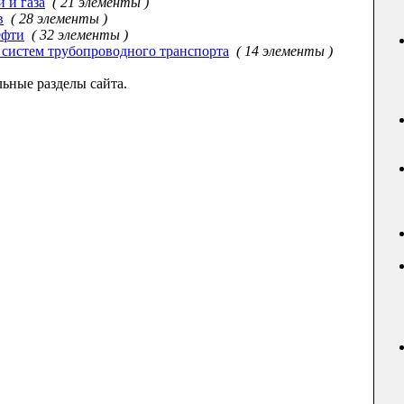
 и газа
( 21 элементы )
в
( 28 элементы )
ефти
( 32 элементы )
 систем трубопроводного транспорта
( 14 элементы )
ьные разделы сайта.