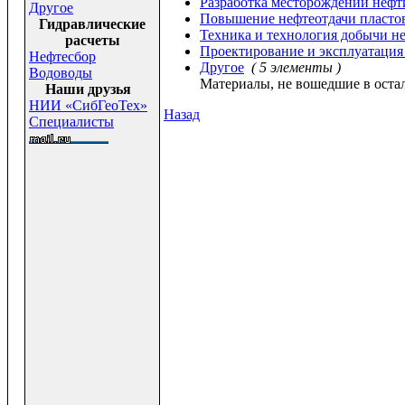
Разработка месторождений нефти
Другое
Повышение нефтеотдачи пласто
Гидравлические
Техника и технология добычи н
расчеты
Проектирование и эксплуатация
Нефтесбор
Другое
( 5 элементы )
Водоводы
Материалы, не вошедшие в остал
Наши друзья
НИИ «СибГеоТех»
Назад
Специалисты