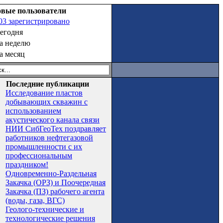
вые пользователи
03 зарегистрировано
сегодня
за неделю
за месяц
Последние публикации
Исследование пластов
добывающих скважин с
использованием
акустического канала связи
НИИ СибГеоТех поздравляет
работников нефтегазовой
промышленности с их
профессиональным
праздником!
Одновременно-Раздельная
Закачка (ОРЗ) и Поочередная
Закачка (ПЗ) рабочего агента
(воды, газа, ВГС)
Геолого-технические и
технологические решения