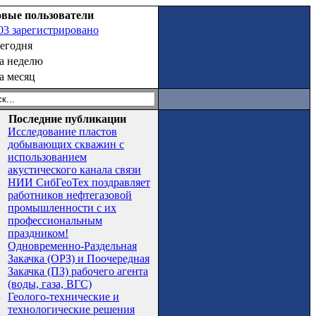
вые пользователи
03 зарегистрировано
сегодня
за неделю
за месяц
Последние публикации
Исследование пластов
добывающих скважин с
использованием
акустического канала связи
НИИ СибГеоТех поздравляет
работников нефтегазовой
промышленности с их
профессиональным
праздником!
Одновременно-Раздельная
Закачка (ОРЗ) и Поочередная
Закачка (ПЗ) рабочего агента
(воды, газа, ВГС)
Геолого-технические и
технологические решения