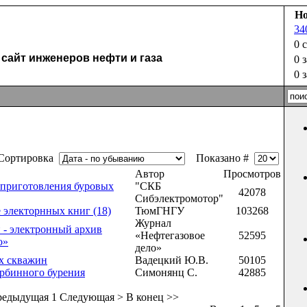
Но
34
u
0 
айт инженеров нефти и газа
0 
0 
ортировка
Показано #
Автор
Просмотров
приготовления буровых
"СКБ
42078
Сибэлектромотор"
 электорнных книг (18)
ТюмГНГУ
103268
Журнал
 - электронный архив
«Нефтегазовое
52595
о»
дело»
х скважин
Вадецкий Ю.В.
50105
рбинного бурения
Симонянц С.
42885
редыдущая
1
Следующая >
В конец >>