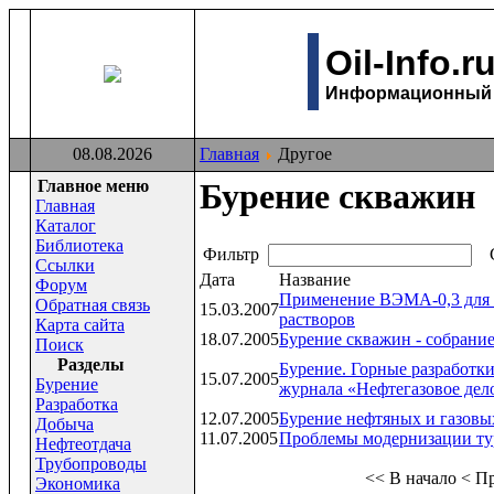
Oil-Info.r
Информационный с
08.08.2026
Главная
Другое
Главное меню
Бурение скважин
Главная
Каталог
Библиотека
Фильтр
С
Ссылки
Дата
Название
Форум
Применение ВЭМА-0,3 для 
Обратная связь
15.03.2007
растворов
Карта сайта
18.07.2005
Бурение скважин - собрание
Поиск
Раздeлы
Бурение. Горные разработки
15.07.2005
Бурение
журнала «Нефтегазовое дел
Разработка
12.07.2005
Бурение нефтяных и газовы
Добыча
11.07.2005
Проблемы модернизации ту
Нефтеотдача
Трубопроводы
<< В начало
< П
Экономика