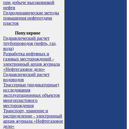
при добыче высоковязкой
нефти
Гидродинамические методы
повышения нефтеотдачи
пластов
Популярное
Гидравлический расчет
трубопроводов (нефть, газ,
вода)
Разработка нефтяных и
газовых месторождений -
электронный архив журнала
«Нефтегазовое дело»
Гидравлический расчет
водоводов
Трассерные (индикаторные)
исследования
эксплуатационных объектов
многопластового
месторождения
Транспорт, хранение и
распределение - электронный
архив журнала «Нефтегазовое
дело»