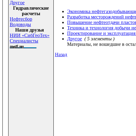
Другое
Гидравлические
Экономика нефтегазодобывающ
расчеты
Разработка месторождений нефти
Нефтесбор
Повышение нефтеотдачи пласто
Водоводы
Техника и технология добычи н
Наши друзья
Проектирование и эксплуатация
НИИ «СибГеоТех»
Другое
( 5 элементы )
Специалисты
Материалы, не вошедшие в остал
Назад